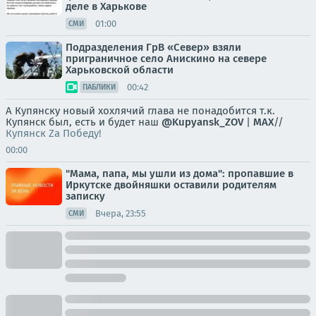
деле в Харькове
01:00
СМИ
Подразделения ГрВ «Север» взяли
приграничное село Анискино на севере
Харьковской области
00:42
ПАБЛИКИ
А Купянску новый хохлячий глава не понадобится т.к.
Купянск был, есть и будет наш
@Kupyansk_ZOV
|
MAX
//
Купянск Za Победу!
00:00
"Мама, папа, мы ушли из дома": пропавшие в
Иркутске двойняшки оставили родителям
записку
Вчера, 23:55
СМИ