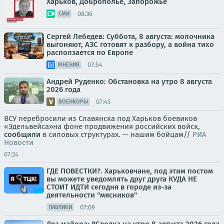
Харьков, Доброполье, Запорожье
08:36
СМИ
Сергей Лебедев: Суббота, 8 августа: молочника
выгоняют, АЗС готовят к разбору, а война тихо
расползается по Европе
07:54
МНЕНИЯ
Андрей Руденко: Обстановка на утро 8 августа
2026 года
07:45
ВОЕНКОРЫ
ВСУ перебросили из Славянска под Харьков боевиков
«Эдельвейса»на фоне продвижения российских войск,
сообщили
в силовых структурах. — нашим бойцам//
РИА
Новости
07:24
ГДЕ ПОВЕСТКИ?. Харьковчане, под этим постом
вы можете уведомлять друг друга КУДА НЕ
СТОИТ ИДТИ сегодня в городе из-за
деятельности "мясников"
07:09
ПАБЛИКИ