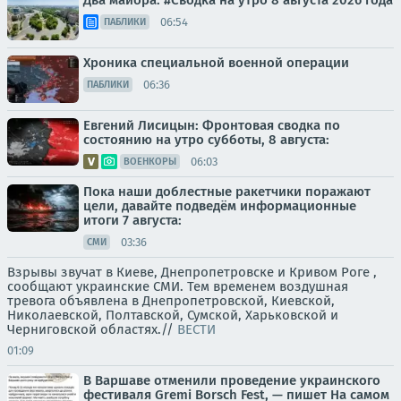
Два майора: #Сводка на утро 8 августа 2026 года
06:54
ПАБЛИКИ
Хроника специальной военной операции
06:36
ПАБЛИКИ
Евгений Лисицын: Фронтовая сводка по
состоянию на утро субботы, 8 августа:
06:03
ВОЕНКОРЫ
Пока наши доблестные ракетчики поражают
цели, давайте подведём информационные
итоги 7 августа:
03:36
СМИ
Взрывы звучат в Киеве, Днепропетровске и Кривом Роге ,
сообщают украинские СМИ. Тем временем воздушная
тревога объявлена в Днепропетровской, Киевской,
Николаевской, Полтавской, Сумской, Харьковской и
Черниговской областях.//
ВЕСТИ
01:09
В Варшаве отменили проведение украинского
фестиваля Gremi Borsch Fest, — пишет На самом