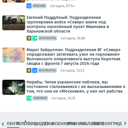
Сегодня, 07:54
МНЕНИЯ
Евгений Поддубный: Подразделения
группировки войск «Север» взяли под
контроль населённый пункт Ивановка в
Харьковской области
Сегодня, 16:06
ВОЕНКОРЫ
Марат Хайруллин: Подразделения ВГ «Север»
«продолжают затягивать узел на горловине»
Волчанского оперативного выступа Короткая
сводка с фронта 7 августа 2026 года
Сегодня, 12:53
ВОЕНКОРЫ
Нерабы. Читая украинские паблики, мы
постоянно сталкиваемся с их высказываниями о
том, что они не «Московия», у них нет рабства
Сегодня, 16:37
ПАБЛИКИ
ЛЕНТА
ТОП
ОФИЦ.
ВИДЕО
СМИ
ВОЕНКОРЫ
МНЕНИЯ
ПАБЛИКИ
ФОТО
ЛОНГРИДЫ