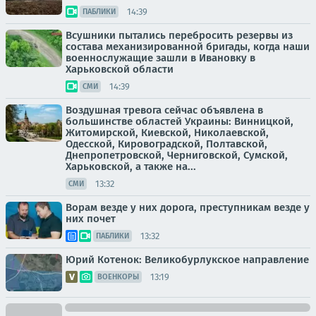
14:39
ПАБЛИКИ
Всушники пытались перебросить резервы из
состава механизированной бригады, когда наши
военнослужащие зашли в Ивановку в
Харьковской области
14:39
СМИ
Воздушная тревога сейчас объявлена в
большинстве областей Украины: Винницкой,
Житомирской, Киевской, Николаевской,
Одесской, Кировоградской, Полтавской,
Днепропетровской, Черниговской, Сумской,
Харьковской, а также на...
13:32
СМИ
Ворам везде у них дорога, преступникам везде у
них почет
13:32
ПАБЛИКИ
Юрий Котенок: Великобурлукское направление
13:19
ВОЕНКОРЫ