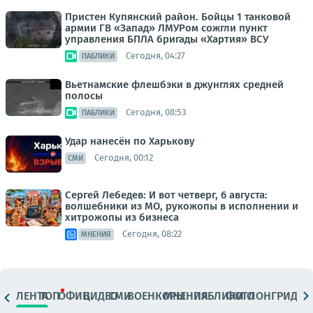
Пристен Купянский район. Бойцы 1 танковой
армии ГВ «Запад» ЛМУРом сожгли пункт
управления БПЛА бригады «Хартия» ВСУ
Сегодня, 04:27
ПАБЛИКИ
Вьетнамские флешбэки в джунглях средней
полосы
Сегодня, 08:53
ПАБЛИКИ
Удар нанесён по Харькову
Сегодня, 00:12
СМИ
Сергей Лебедев: И вот четверг, 6 августа:
волшебники из МО, рукожопы в исполнении и
хитрожопы из бизнеса
Сегодня, 08:22
МНЕНИЯ
ЛЕНТА
ТОП
ОФИЦ.
ВИДЕО
СМИ
ВОЕНКОРЫ
МНЕНИЯ
ПАБЛИКИ
ФОТО
ЛОНГРИДЫ