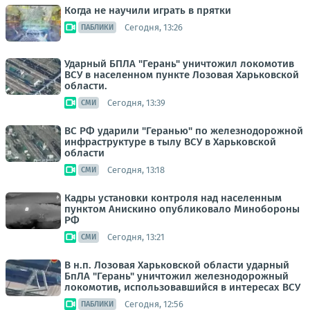
Когда не научили играть в прятки
Сегодня, 13:26
ПАБЛИКИ
Ударный БПЛА "Герань" уничтожил локомотив
ВСУ в населенном пункте Лозовая Харьковской
области.
Сегодня, 13:39
СМИ
ВС РФ ударили "Геранью" по железнодорожной
инфраструктуре в тылу ВСУ в Харьковской
области
Сегодня, 13:18
СМИ
Кадры установки контроля над населенным
пунктом Анискино опубликовало Минобороны
РФ
Сегодня, 13:21
СМИ
В н.п. Лозовая Харьковской области ударный
БпЛА "Герань" уничтожил железнодорожный
локомотив, использовавшийся в интересах ВСУ
Сегодня, 12:56
ПАБЛИКИ