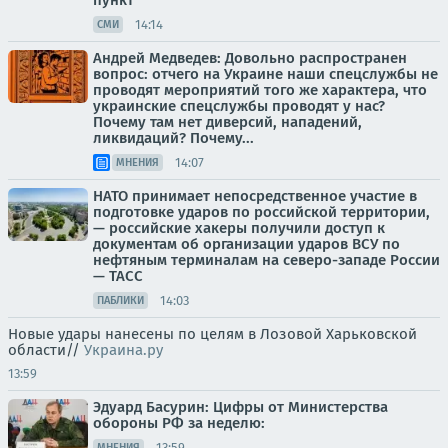
пункт
14:14
СМИ
Андрей Медведев: Довольно распространен
вопрос: отчего на Украине наши спецслужбы не
проводят мероприятий того же характера, что
украинские спецслужбы проводят у нас?
Почему там нет диверсий, нападений,
ликвидаций? Почему...
14:07
МНЕНИЯ
НАТО принимает непосредственное участие в
подготовке ударов по российской территории,
— российские хакеры получили доступ к
документам об организации ударов ВСУ по
нефтяным терминалам на северо-западе России
— ТАСС
14:03
ПАБЛИКИ
Новые удары нанесены по целям в Лозовой Харьковской
области//
Украина.ру
13:59
Эдуард Басурин: Цифры от Министерства
обороны РФ за неделю:
13:59
МНЕНИЯ