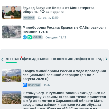
Эдуард Басурин: Цифры от Министерства
обороны РФ за неделю:
Сегодня, 13:59
МНЕНИЯ
Минобороны России: Крылатые ФАБы разносят
позиции врага
Сегодня, 12:43
ОФИЦ.
ЛЕНТА
ТОП
ОФИЦ.
ВИДЕО
СМИ
ВОЕНКОРЫ
МНЕНИЯ
ПАБЛИКИ
ФОТО
ЛОНГРИДЫ
Сводка Минобороны России о ходе проведения
специальной военной операции (с 1 по 7
августа 2026 г.)
14:37
ПАБЛИКИ
к этому часу. У Румынии закончились деньги на
поддержку Украины «Герани» точно прилетели
в ж/д локомотив в Харьковской области Мать
вэсэушника избили и выгнали из автобуса за
русский язык Жара до +35 °С ожидается на