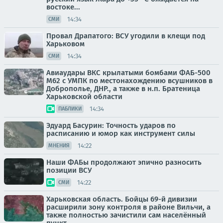
востоке...
14:34
СМИ
Провал Драпатого: ВСУ угодили в клещи под
Харьковом
14:34
СМИ
Авиаудары ВКС крылатыми бомбами ФАБ-500
М62 с УМПК по местонахождению всушников в
Доброполье, ДНР., а также в н.п. Братеница
Харьковской области
14:34
ПАБЛИКИ
Эдуард Басурин: Точность ударов по
расписанию и юмор как инструмент силы
14:22
МНЕНИЯ
Наши ФАБы продолжают эпично разносить
позиции ВСУ
14:22
СМИ
Харьковская область. Бойцы 69-й дивизии
расширили зону контроля в районе Вильчи, а
также полностью зачистили сам населённый