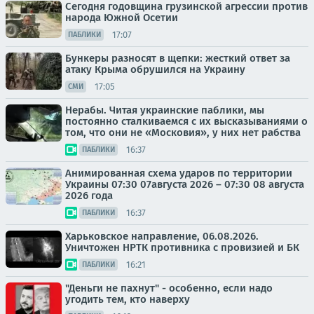
Сегодня годовщина грузинской агрессии против
народа Южной Осетии
17:07
ПАБЛИКИ
Бункеры разносят в щепки: жесткий ответ за
атаку Крыма обрушился на Украину
17:05
СМИ
Нерабы. Читая украинские паблики, мы
постоянно сталкиваемся с их высказываниями о
том, что они не «Московия», у них нет рабства
16:37
ПАБЛИКИ
Анимированная схема ударов по территории
Украины 07:30 07августа 2026 – 07:30 08 августа
2026 года
16:37
ПАБЛИКИ
Харьковское направление, 06.08.2026.
Уничтожен НРТК противника с провизией и БК
16:21
ПАБЛИКИ
"Деньги не пахнут" - особенно, если надо
угодить тем, кто наверху