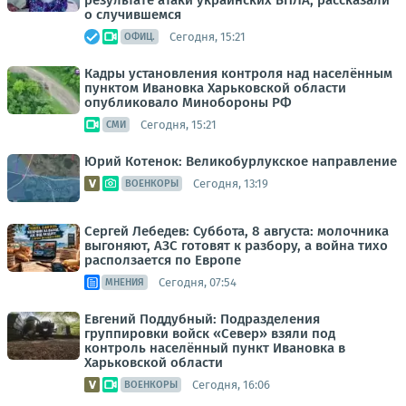
результате атаки украинских БПЛА, рассказали
о случившемся
Сегодня, 15:21
ОФИЦ.
Кадры установления контроля над населённым
пунктом Ивановка Харьковской области
опубликовало Минобороны РФ
Сегодня, 15:21
СМИ
Юрий Котенок: Великобурлукское направление
Сегодня, 13:19
ВОЕНКОРЫ
Сергей Лебедев: Суббота, 8 августа: молочника
выгоняют, АЗС готовят к разбору, а война тихо
расползается по Европе
Сегодня, 07:54
МНЕНИЯ
Евгений Поддубный: Подразделения
группировки войск «Север» взяли под
контроль населённый пункт Ивановка в
Харьковской области
Сегодня, 16:06
ВОЕНКОРЫ