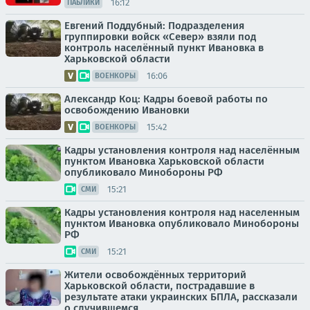
16:12
ПАБЛИКИ
Евгений Поддубный: Подразделения
группировки войск «Север» взяли под
контроль населённый пункт Ивановка в
Харьковской области
16:06
ВОЕНКОРЫ
Александр Коц: Кадры боевой работы по
освобождению Ивановки
15:42
ВОЕНКОРЫ
Кадры установления контроля над населённым
пунктом Ивановка Харьковской области
опубликовало Минобороны РФ
15:21
СМИ
Кадры установления контроля над населенным
пунктом Ивановка опубликовало Минобороны
РФ
15:21
СМИ
Жители освобождённых территорий
Харьковской области, пострадавшие в
результате атаки украинских БПЛА, рассказали
о случившемся