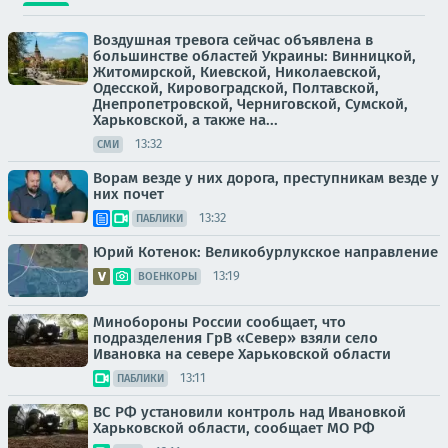
Воздушная тревога сейчас объявлена в
большинстве областей Украины: Винницкой,
Житомирской, Киевской, Николаевской,
Одесской, Кировоградской, Полтавской,
Днепропетровской, Черниговской, Сумской,
Харьковской, а также на...
13:32
СМИ
Ворам везде у них дорога, преступникам везде у
них почет
13:32
ПАБЛИКИ
Юрий Котенок: Великобурлукское направление
13:19
ВОЕНКОРЫ
Минобороны России сообщает, что
подразделения ГрВ «Север» взяли село
Ивановка на севере Харьковской области
13:11
ПАБЛИКИ
ВС РФ установили контроль над Ивановкой
Харьковской области, сообщает МО РФ