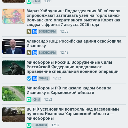
13:11
СМИ
Марат Хайруллин: Подразделения ВГ «Север»
«продолжают затягивать узел на горловине»
Волчанского оперативного выступа Короткая
сводка с фронта 7 августа 2026 года
12:53
ВОЕНКОРЫ
Александр Коц: Российская армия освободила
Ивановку
12:48
ВОЕНКОРЫ
Минобороны России: Вооруженные Силы
Российской Федерации продолжают
проведение специальной военной операции
12:32
ОФИЦ.
Минобороны РФ показало кадры боев за
Ивановку в Харьковской области
12:32
СМИ
ВС РФ установили контроль над населенным
пунктом Ивановка Харьковской области —
Минобороны
12:32
ПАБЛИКИ