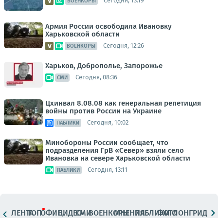
Сегодня, 13:19
ВОЕНКОРЫ
Армия России освободила Ивановку
Харьковской области
Сегодня, 12:26
ВОЕНКОРЫ
Харьков, Доброполье, Запорожье
Сегодня, 08:36
СМИ
Цхинвал 8.08.08 как генеральная репетиция
войны против России на Украине
Сегодня, 10:02
ПАБЛИКИ
Минобороны России сообщает, что
подразделения ГрВ «Север» взяли село
Ивановка на севере Харьковской области
Сегодня, 13:11
ПАБЛИКИ
ЛЕНТА
ТОП
ОФИЦ.
ВИДЕО
СМИ
ВОЕНКОРЫ
МНЕНИЯ
ПАБЛИКИ
ФОТО
ЛОНГРИДЫ