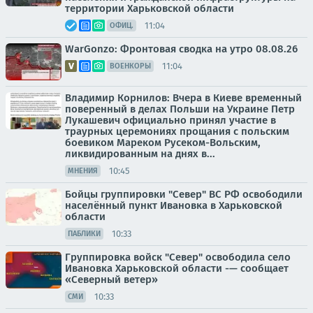
территории Харьковской области
11:04
ОФИЦ.
WarGonzo: Фронтовая сводка на утро 08.08.26
11:04
ВОЕНКОРЫ
Владимир Корнилов: Вчера в Киеве временный
поверенный в делах Польши на Украине Петр
Лукашевич официально принял участие в
траурных церемониях прощания с польским
боевиком Мареком Русеком-Вольским,
ликвидированным на днях в...
10:45
МНЕНИЯ
Бойцы группировки "Север" ВС РФ освободили
населённый пункт Ивановка в Харьковской
области
10:33
ПАБЛИКИ
Группировка войск "Север" освободила село
Ивановка Харьковской области -— сообщает
«Северный ветер»
10:33
СМИ