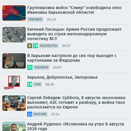
Группировка войск "Север" освободила село
Ивановка Харьковской области!
09:40
ПАБЛИКИ
Евгений Лисицын: Армия России продолжает
выводить из строя железнодорожную
логистику ВСУ
09:07
ВОЕНКОРЫ
В Харькове кастрюли до сих пор выходят с
картонками за Федорова
09:07
ПАБЛИКИ
Харьков, Доброполье, Запорожье
08:36
СМИ
Сергей Лебедев: Суббота, 8 августа: молочника
выгоняют, АЗС готовят к разбору, а война тихо
расползается по Европе
07:54
МНЕНИЯ
Андрей Руденко: Обстановка на утро 8 августа
2026 года