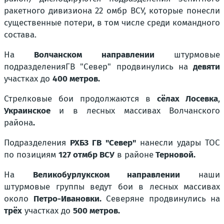
ракетного дивизиона 22 омбр ВСУ, которые понесли
существенные потери, в том числе среди командного
состава.
На
Волчанском направлении
штурмовые
подразделения
ГВ "Север" продвинулись на
девяти
участках до
400 метров.
Стрелковые бои продолжаются в
сёлах Лосевка
,
Украинское
и в лесных массивах Волчанского
района
.
Подразделения
РХБЗ ГВ "Север"
нанесли удары ТОС
по позициям
127 отмбр ВСУ
в районе
Терновой.
На
Великобурлукском направлении
наши
штурмовые группы ведут бои в лесных массивах
около
Петро-Ивановки.
Северяне продвинулись на
трёх
участках до
500 метров.