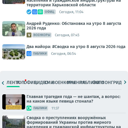
населения и гражданской инфраструктуры на
территории Харьковской области
Сегодня, 11:04
ОФИЦ.
Андрей Руденко: Обстановка на утро 8 августа
2026 года
Сегодня, 07:45
ВОЕНКОРЫ
Два майора: #Сводка на утро 8 августа 2026 года
Сегодня, 06:54
ПАБЛИКИ
ЛЕНТА
ТОП
ОФИЦ.
ВИДЕО
СМИ
ВОЕНКОРЫ
МНЕНИЯ
ПАБЛИКИ
ФОТО
ЛОНГРИДЫ
Главная трагедия года — не шантаж, а вопрос:
на каком языке певица стонала?
11:37
ПАБЛИКИ
Сводка о преступлениях вооружённых
формирований Украины против мирного
населения и гражданской инфраструктуры на