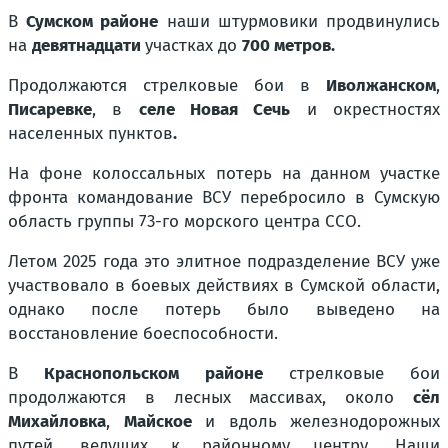
В
Сумском районе
наши штурмовики продвинулись
на
девятнадцати
участках до
700 метров.
Продолжаются стрелковые бои в
Иволжанском
,
Писаревке
, в
селе Новая Сечь
и окрестностях
населенных пунктов
.
На фоне колоссальных потерь на данном участке
фронта командование ВСУ перебросило в Сумскую
область группы 73-го морского центра ССО.
Летом 2025 года это элитное подразделение ВСУ уже
участвовало в боевых действиях в Сумской области,
однако после потерь было выведено на
восстановление боеспособности.
В
Краснопольском районе
стрелковые бои
продолжаются в лесных массивах, около
сёл
Михайловка
,
Майское
и вдоль железнодорожных
путей, ведущих к районному центру
.
Наши