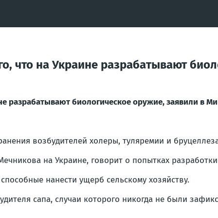
о, что на Украине разрабатывают биол
не разрабатывают биологическое оружие, заявили в М
нения возбудителей холеры, туляремии и бруцеллеза
Мечникова на Украине, говорит о попытках разработк
 способные нанести ущерб сельскому хозяйству.
ителя сапа, случаи которого никогда не были зафикс