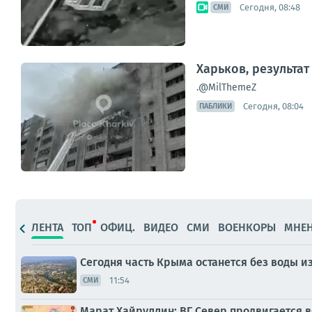
Сегодня, 08:48
СМИ
Харьков, результа
.@MilThemeZ
Сегодня, 08:04
ПАБЛИКИ
ЛЕНТА
ТОП
ОФИЦ.
ВИДЕО
СМИ
ВОЕНКОРЫ
МНЕ
Сегодня часть Крыма останется без воды и
11:54
СМИ
Марат Хайруллин: ВГ Север продвигается в