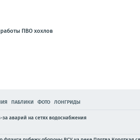
т работы ПВО хохлов
НИЯ
ПАБЛИКИ
ФОТО
ЛОНГРИДЫ
з-за аварий на сетях водоснабжения
о фланги рубежу обороны ВСУ на реке Плотва Короткая сво