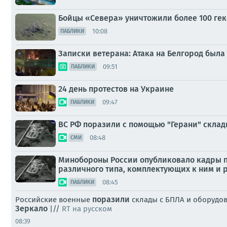
Бойцы «Севера» уничтожили более 100 гекс
10:08
ПАБЛИКИ
Записки ветерана: Атака на Белгород был
09:51
ПАБЛИКИ
24 день протестов на Украине
09:47
ПАБЛИКИ
ВС РФ поразили с помощью "Герани" склад
08:48
СМИ
Минобороны России опубликовало кадры п
различного типа, комплектующих к ним и р
08:45
ПАБЛИКИ
поразили
Российские военные
склады с БПЛА и оборудов
Зеркало
|//
RT на русском
08:39