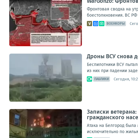
WarGonzo: Фронтова
Фронтовая сводка на ут
боестолкновения. ВС РФ 
Сего
ВОЕНКОРЫ
Дроны ВСУ снова 
Беспилотники ВСУ пытал
из них при падении заде
Сегодня, 10:2
ПАБЛИКИ
Записки ветерана:
гражданского нас
Атака на Белгород была
исключительно по жилым 