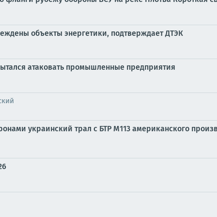
реждены объекты энергетики, подтверждает ДТЭК
 пытался атаковать промышленные предприятия
ский
онами украинский трал с БТР М113 американского произв
26