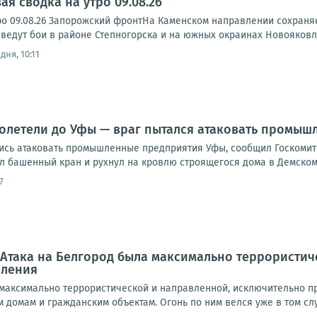
я сводка на утро 09.08.26
ро 09.08.26 Запорожский фронтНа Каменском направлении сохраня
ведут бои в районе Степногорска и на южных окраинах Новояковле
дня, 10:11
долетели до Уфы — враг пытался атаковать промы
ись атаковать промышленные предприятия Уфы, сообщил Госкомите
л башенный кран и рухнул на кровлю строящегося дома в Демском 
7
 Атака на Белгород была максимально террористи
еления
 максимально террористической и направленной, исключительно п
домам и гражданским объектам. Огонь по ним велся уже в том случ