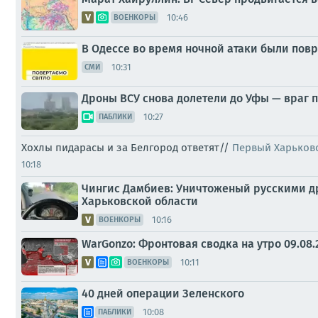
10:46
ВОЕНКОРЫ
В Одессе во время ночной атаки были пов
10:31
СМИ
Дроны ВСУ снова долетели до Уфы — враг
10:27
ПАБЛИКИ
Хохлы пидарасы и за Белгород ответят//
Первый Харьков
10:18
Чингис Дамбиев: Уничтоженый русскими др
Харьковской области
10:16
ВОЕНКОРЫ
WarGonzo: Фронтовая сводка на утро 09.08.
10:11
ВОЕНКОРЫ
40 дней операции Зеленского
10:08
ПАБЛИКИ