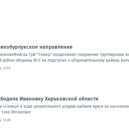
ликобурлукское направление
влениеВойска ГрВ "Север" продолжают окружение группировки во
 рубеж обороны ВСУ на подступах к оборонительному району Больш
, 13:19
ободила Ивановку Харьковской области
к «Север» в ходе решительного штурма выбили врага из населенн
| t.me/RVvoenkor
, 12:26