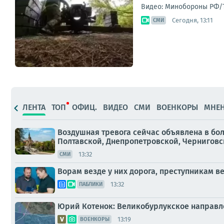
Видео: Минобороны РФ/
Сегодня, 13:11
СМИ
ЛЕНТА
ТОП
ОФИЦ.
ВИДЕО
СМИ
ВОЕНКОРЫ
МНЕ
Воздушная тревога сейчас объявлена в бо
Полтавской, Днепропетровской, Черниговско
13:32
СМИ
Ворам везде у них дорога, преступникам ве
13:32
ПАБЛИКИ
Юрий Котенок: Великобурлукское направл
13:19
ВОЕНКОРЫ