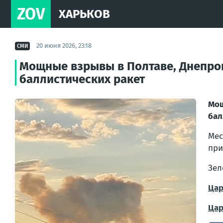
ZOV
ХАРЬКОВ
20 июня 2026, 23:18
СМИ
Мощные взрывы в Полтаве, Днепроп
баллистических ракет
Мо
бал
Мес
при
Зел
Цар
Цар