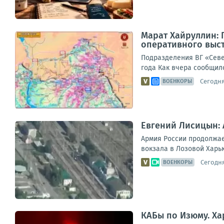
Марат Хайруллин: 
оперативного выст
Подразделения ВГ «Севе
года Как вчера сообщил
Сегодня,
ВОЕНКОРЫ
Евгений Лисицын: 
Армия России продолжае
вокзала в Лозовой Харьк
Сегодня
ВОЕНКОРЫ
КАБы по Изюму. Ха