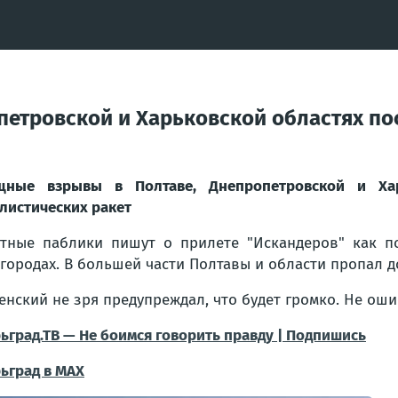
етровской и Харьковской областях по
щные взрывы в Полтаве, Днепропетровской и Ха
листических ракет
тные паблики пишут о прилете "Искандеров" как по
городах. В большей части Полтавы и области пропал до
енский не зря предупреждал, что будет громко. Не оши
ьград.ТВ — Не боимся говорить правду | Подпишись
ьград в МАХ