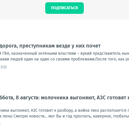
ПОДПИСАТЬСЯ
дорога, преступникам везде у них почет
й ГВА, назначенный зелёными властями – яркий представитель нын
тавив людей один на один со своими проблемами.После того, как ро
3:32
ббота, 8 августа: молочника выгоняют, АЗС готовят 
очника выгоняют, АЗС готовят к разбору, а война тихо расползаетс
в пень! Смотрю новости… мог бы и год проспать, наверное, глобальн
4