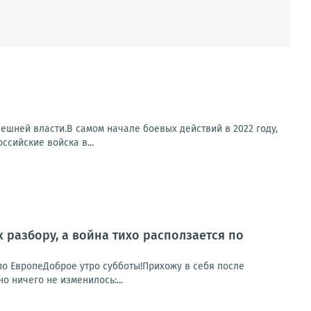
ешней власти.В самом начале боевых действий в 2022 году,
ссийские войска в...
к разбору, а война тихо расползается по
я по ЕвропеДоброе утро субботы!Прихожу в себя после
о ничего не изменилось:...