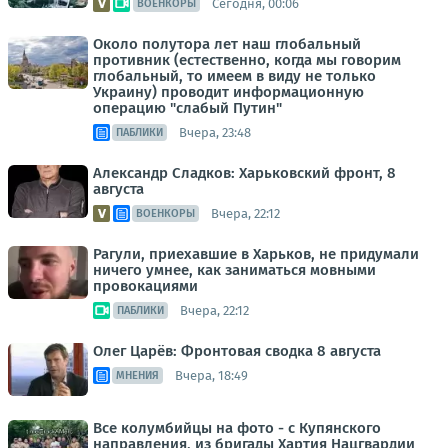
Сегодня, 00:06
ВОЕНКОРЫ
Около полутора лет наш глобальный
противник (естественно, когда мы говорим
глобальный, то имеем в виду не только
Украину) проводит информационную
операцию "слабый Путин"
Вчера, 23:48
ПАБЛИКИ
Александр Сладков: Харьковский фронт, 8
августа
Вчера, 22:12
ВОЕНКОРЫ
Рагули, приехавшие в Харьков, не придумали
ничего умнее, как заниматься мовными
провокациями
Вчера, 22:12
ПАБЛИКИ
Олег Царёв: Фронтовая сводка 8 августа
Вчера, 18:49
МНЕНИЯ
Все колумбийцы на фото - с Купянского
направления, из бригады Хартия Нацгвардии