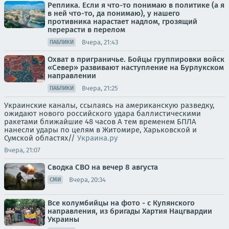
Реплика. Если я что-то понимаю в политике (а я
в ней что-то, да понимаю), у нашего
противника нарастает надлом, грозящий
перерасти в перелом
Вчера, 21:43
ПАБЛИКИ
Охват в приграничье. Бойцы группировки войск
«Север» развивают наступление на Бурлукском
направлении
Вчера, 21:25
ПАБЛИКИ
Украинские каналы, ссылаясь на американскую разведку,
ожидают нового российского удара баллистическими
ракетами ближайшие 48 часов А тем временем БПЛА
нанесли удары по целям в Житомире, Харьковской и
Сумской областях//
Украина.ру
Вчера, 21:07
Сводка СВО на вечер 8 августа
Вчера, 20:34
СМИ
Все колумбийцы на фото - с Купянского
направления, из бригады Хартия Нацгвардии
Украины