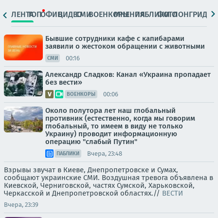
ЛЕНТА
ТОП
ОФИЦ.
ВИДЕО
СМИ
ВОЕНКОРЫ
МНЕНИЯ
ПАБЛИКИ
ФОТО
ЛОНГРИДЫ
Бывшие сотрудники кафе с капибарами
заявили о жестоком обращении с животными
00:16
СМИ
Александр Сладков: Канал «Украина пропадает
без вести»
00:06
ВОЕНКОРЫ
Около полутора лет наш глобальный
противник (естественно, когда мы говорим
глобальный, то имеем в виду не только
Украину) проводит информационную
операцию "слабый Путин"
Вчера, 23:48
ПАБЛИКИ
Взрывы звучат в Киеве, Днепропетровске и Сумах,
сообщают украинские СМИ. Воздушная тревога объявлена в
Киевской, Черниговской, частях Сумской, Харьковской,
Черкасской и Днепропетровской областях.//
ВЕСТИ
Вчера, 23:39