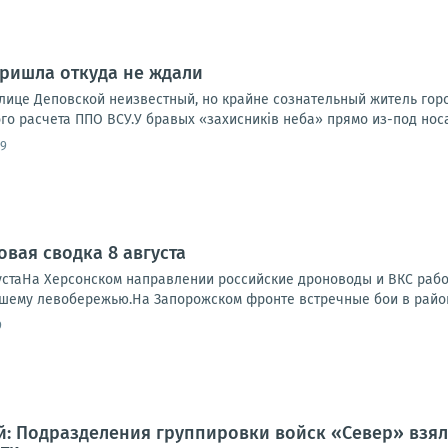
ришла откуда не ждали
улице Деповской неизвестный, но крайне сознательный житель го
о расчета ППО ВСУ.У бравых «захисників неба» прямо из-под носа
39
овая сводка 8 августа
устаНа Херсонском направлении российские дроноводы и ВКС работ
ашему левобережью.На Запорожском фронте встречные бои в районе
9
: Подразделения группировки войск «Север» взял