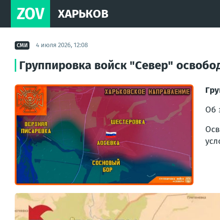
ZOV
ХАРЬКОВ
4 июля 2026, 12:08
СМИ
Группировка войск "Север" освобо
Гру
Об 
Осв
усл