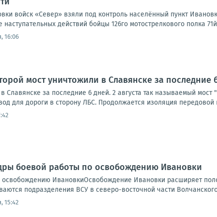
сти
вки войск «Север» взяли под контроль населённый пункт Ивановк
е наступательных действий бойцы 126го мотострелкового полка 71й
, 16:06
торой мост уничтожили в Славянске за последние 
в Славянске за последние 6 дней. 2 августа так называемый мост 
вод для дороги в сторону ЛБС. Продолжается изоляция передовой п
:42
адры боевой работы по освобождению Ивановки
 освобождению ИвановкиОсвобождение Ивановки расширяет полос
ваются подразделения ВСУ в северо-восточной части Волчанского 
, 15:42