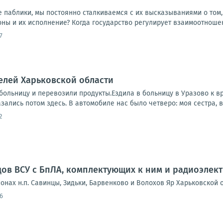
паблики, мы постоянно сталкиваемся с их высказываниями о том, 
ны и их исполнение? Когда государство регулирует взаимоотношен
7
елей Харьковской области
ольницу и перевозили продукты.Ездила в больницу в Уразово к вра
азались потом здесь. В автомобиле нас было четверо: моя сестра, в
2
ов ВСУ с БпЛА, комплектующих к ним и радиоэлек
онах н.п. Савинцы, Зидьки, Барвенково и Волохов Яр Харьковской 
6