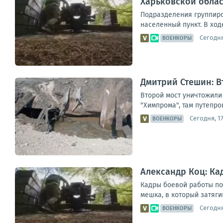
Харьковской обла
Подразделения группиро
населенный пункт. В ход
Сегодня
ВОЕНКОРЫ
Дмитрий Стешин: В
Второй мост уничтожили 
"Химпрома", там путепро
Сегодня, 17
ВОЕНКОРЫ
Александр Коц: К
Кадры боевой работы по
мешка, в который затяги
Сегодня
ВОЕНКОРЫ