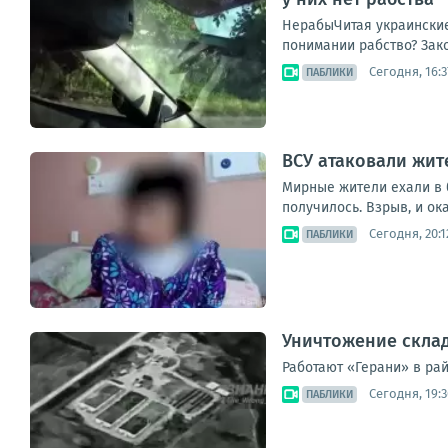
НерабыЧитая украинские 
понимании рабство? Зако
Сегодня, 16:3
ПАБЛИКИ
ВСУ атаковали жит
Мирные жители ехали в б
получилось. Взрыв, и ок
Сегодня, 20:1
ПАБЛИКИ
Уничтожение склад
Работают «Герани» в рай
Сегодня, 19:3
ПАБЛИКИ