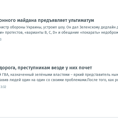
онного майдана предъявляет ультиматум
истр обороны Украины, устроил шоу. Он дал Зеленскому дедлайн д
» протестов, «варианты B, C, D» и обещание «покарать» недоброже
3
дорога, преступникам везде у них почет
й ГВА, назначенный зелёными властями – яркий представитель нын
тавив людей один на один со своими проблемами.После того, как ро
3:32