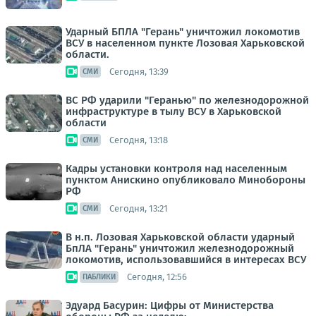
Ударный БПЛА "Герань" уничтожил локомотив
ВСУ в населенном пункте Лозовая Харьковской
области.
Сегодня, 13:39
СМИ
ВС РФ ударили "Геранью" по железнодорожной
инфраструктуре в тылу ВСУ в Харьковской
области
Сегодня, 13:18
СМИ
Кадры установки контроля над населенным
пунктом Анискино опубликовало Минобороны
РФ
Сегодня, 13:21
СМИ
В н.п. Лозовая Харьковской области ударный
БпЛА "Герань" уничтожил железнодорожный
локомотив, использовавшийся в интересах ВСУ
Сегодня, 12:56
ПАБЛИКИ
Эдуард Басурин: Цифры от Министерства