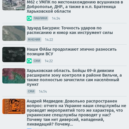
М62 с УМПК по местонахождению всушников в
Доброполье, ДНР., а также в н.п. Братеница
Харьковской области
14:34
ПАБЛИКИ
Эдуард Басурин: Точность ударов по
расписанию и юмор как инструмент силы
14:22
МНЕНИЯ
Наши ФАБы продолжают эпично разносить
позиции ВСУ
14:22
СМИ
Харьковская область. Бойцы 69-й дивизии
расширили зону контроля в районе Вильчи, а
также полностью зачистили сам населённый
пункт
14:14
СМИ
Андрей Медведев: Довольно распространен
вопрос: отчего на Украине наши спецслужбы не
проводят мероприятий того же характера, что
украинские спецслужбы проводят у нас?
Почему там нет диверсий, нападений,
ликвидаций? Почему...