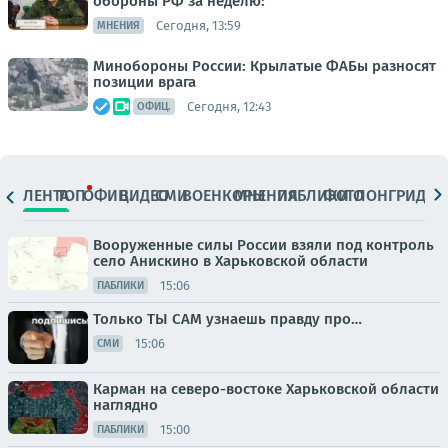
обороны РФ за неделю:
Сегодня, 13:59
МНЕНИЯ
Минобороны России: Крылатые ФАБы разносят
позиции врага
Сегодня, 12:43
ОФИЦ.
ЛЕНТА
ТОП
ОФИЦ.
ВИДЕО
СМИ
ВОЕНКОРЫ
МНЕНИЯ
ПАБЛИКИ
ФОТО
ЛОНГРИДЫ
Вооруженные силы России взяли под контроль
село Анискино в Харьковской области
15:06
ПАБЛИКИ
Только ТЫ САМ узнаешь правду про…
15:06
СМИ
Карман на северо-востоке Харьковской области
наглядно
15:00
ПАБЛИКИ