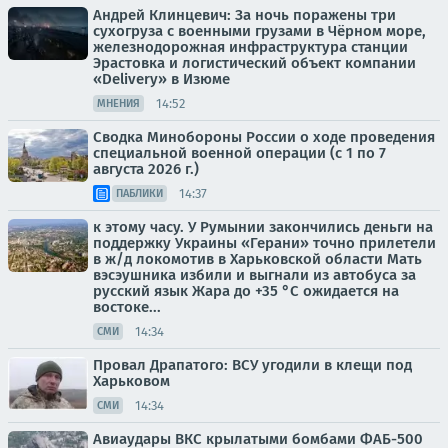
Андрей Клинцевич: За ночь поражены три
сухогруза с военными грузами в Чёрном море,
железнодорожная инфраструктура станции
Эрастовка и логистический объект компании
«Delivery» в Изюме
14:52
МНЕНИЯ
Сводка Минобороны России о ходе проведения
специальной военной операции (с 1 по 7
августа 2026 г.)
14:37
ПАБЛИКИ
к этому часу. У Румынии закончились деньги на
поддержку Украины «Герани» точно прилетели
в ж/д локомотив в Харьковской области Мать
вэсэушника избили и выгнали из автобуса за
русский язык Жара до +35 °С ожидается на
востоке...
14:34
СМИ
Провал Драпатого: ВСУ угодили в клещи под
Харьковом
14:34
СМИ
Авиаудары ВКС крылатыми бомбами ФАБ-500