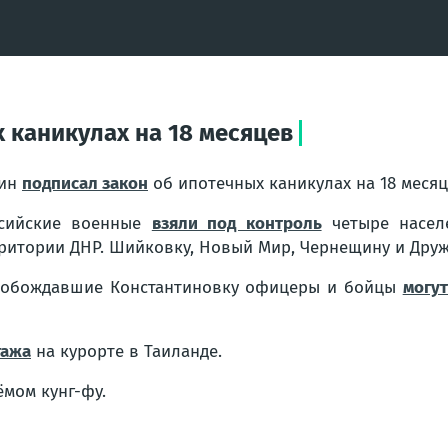
 каникулах на 18 месяцев
тин
подписал закон
об ипотечных каникулах на 18 месяц
ссийские военные
взяли под контроль
четыре населе
ритории ДНР. Шийковку, Новый Мир, Чернещину и Друж
обождавшие Константиновку офицеры и бойцы
могу
тажа
на курорте в Таиланде.
мом кунг-фу.