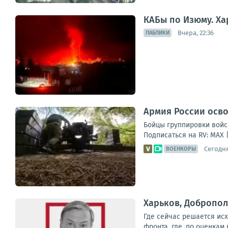
КАБы по Изюму. Ха
Вчера, 22:36
ПАБЛИКИ
Армия России осв
Бойцы группировки войс
Подписаться на RV: MAX 
Сегодня
ВОЕНКОРЫ
Харьков, Добропол
Где сейчас решается ис
фронта, где, по оценкам