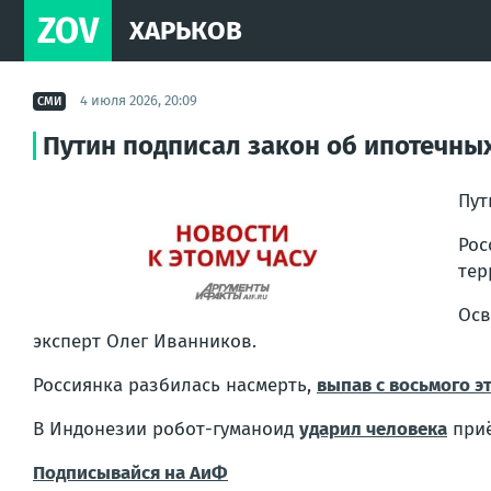
ZOV
ХАРЬКОВ
4 июля 2026, 20:09
СМИ
Путин подписал закон об ипотечных
Пу
Ро
тер
Осв
эксперт Олег Иванников.
Россиянка разбилась насмерть,
выпав с восьмого э
В Индонезии робот-гуманоид
ударил человека
приё
Подписывайся на АиФ