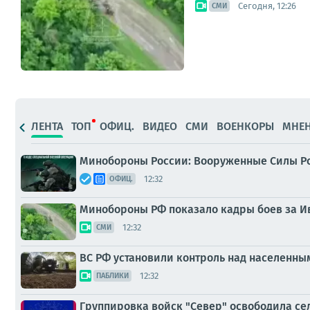
Сегодня, 12:26
СМИ
ЛЕНТА
ТОП
ОФИЦ.
ВИДЕО
СМИ
ВОЕНКОРЫ
МНЕ
Минобороны России: Вооруженные Силы Р
12:32
ОФИЦ.
Минобороны РФ показало кадры боев за Ив
12:32
СМИ
ВС РФ установили контроль над населенн
12:32
ПАБЛИКИ
Группировка войск "Север" освободила се