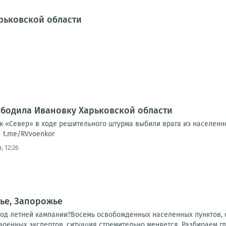
рьковской области
ободила Ивановку Харьковской области
к «Север» в ходе решительного штурма выбили врага из населенн
| t.me/RVvoenkor
, 12:26
ье, Запорожье
ход летней кампании?Восемь освобожденных населенных пунктов, о
 военных экспертов, ситуация стремительно меняется. Разбираем гл