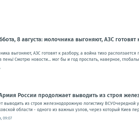
ббота, 8 августа: молочника выгоняют, АЗС готовят 
очника выгоняют, АЗС готовят к разбору, а война тихо расползаетс
в пень! Смотрю новости… мог бы и год проспать, наверное, глобальн
4
Армия России продолжает выводить из строя желе
т выводить из строя железнодорожную логистику ВСУОчередной 
овской области - одного из важных узлов, через который Киев пе
, 09:07