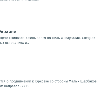
 Украине
ящего Цхинвала. Огонь велся по жилым кварталам. Спецназ
х основаниях и...
ется о продвижении к Юрковке со стороны Малых Щербаков.
ом направлении ВС...