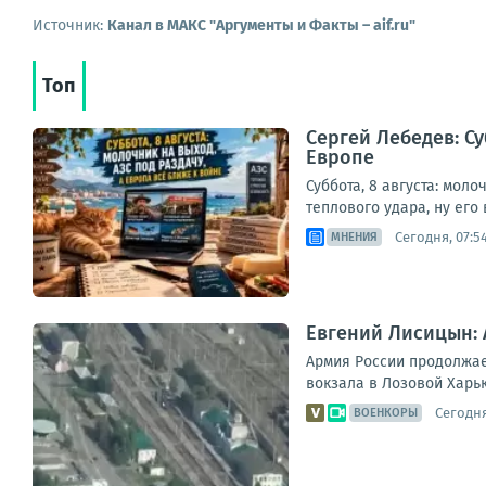
Источник:
Канал в МАКС "Аргументы и Факты – aif.ru"
Топ
Сергей Лебедев: Су
Европе
Суббота, 8 августа: мол
теплового удара, ну его 
Сегодня, 07:5
МНЕНИЯ
Евгений Лисицын: 
Армия России продолжае
вокзала в Лозовой Харьк
Сегодня
ВОЕНКОРЫ