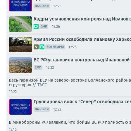
12:26
ПАБЛИКИ
Кадры установления контроля над Ивановк
12:26
СМИ
Армия России освободила Ивановку Харьк
12:26
ВОЕНКОРЫ
ВС РФ установили контроль над Ивановкой
12:22
СМИ
Весь гарнизон ВСУ на северо-востоке Волчанского район
структурах.//
ТАСС
12:22
Группировка войск "Север" освободила се
12:22
ПАБЛИКИ
В Минобороны РФ заявили, что бойцы ВС РФ полностью з
12:16