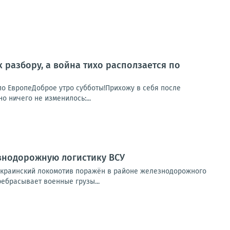
к разбору, а война тихо расползается по
я по ЕвропеДоброе утро субботы!Прихожу в себя после
о ничего не изменилось:...
знодорожную логистику ВСУ
украинский локомотив поражён в районе железнодорожного
ребрасывает военные грузы...