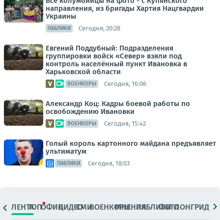
Все колумбийцы на фото - с Купянского
направления, из бригады Хартия Нацгвардии
Украины
Сегодня, 20:28
ПАБЛИКИ
Евгений Поддубный: Подразделения
группировки войск «Север» взяли под
контроль населённый пункт Ивановка в
Харьковской области
Сегодня, 16:06
ВОЕНКОРЫ
Александр Коц: Кадры боевой работы по
освобождению Ивановки
Сегодня, 15:42
ВОЕНКОРЫ
Голый король картонного майдана предъявляет
ультиматум
Сегодня, 18:03
ПАБЛИКИ
ЛЕНТА
ТОП
ОФИЦ.
ВИДЕО
СМИ
ВОЕНКОРЫ
МНЕНИЯ
ПАБЛИКИ
ФОТО
ЛОНГРИДЫ