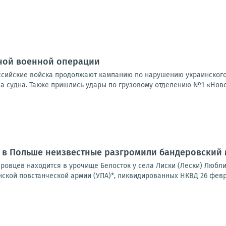
ной военной операции
Российские войска продолжают кампанию по нарушению украинского
а судна. Также пришлись удары по грузовому отделению №1 «Новой
да в Польше неизвестные разгромили бандеровский
ровцев находится в урочище Белосток у села Лиски (Лески) Любли
ской повстанческой армии (УПА)*, ликвидированных НКВД 26 февра