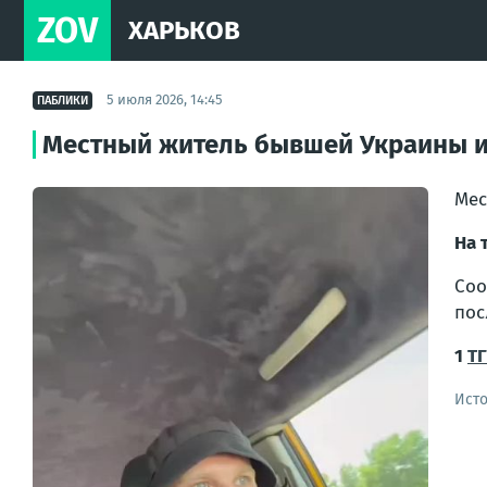
ZOV
ХАРЬКОВ
5 июля 2026, 14:45
ПАБЛИКИ
Местный житель бывшей Украины 
Мес
На 
Соо
пос
1
ТГ
Ист