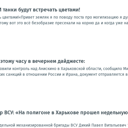
 И танки будут встречать цветами!
ать цветами!«Привет земляк я по поводу поста про могилизацию я д
гому вот это всё безобразие пресекали на корню да и когда уже на
 этому часу в вечернем дайджесте:
новили контроль над Анискино в Харьковской области, сообщило 
х санкций в отношении России и Ирана, документ отправляется в 
р ВСУ: «На полигоне в Харькове прошел недельную 
тдельной механизированной бригады ВСУ Дикий Павел Витальевич 1