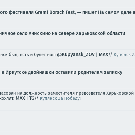
го фестиваля Gremi Borsch Fest, — пишет На самом деле 
ичное село Анискино на севере Харьковской области
@Kupyansk_ZOV
MAX
янск был, есть и будет наш
|
//
Купянск Z
е в Иркутске двойняшки оставили родителям записку
асован на должность заместителя председателя Харьковской 
MAX
TG
хохлят.
|
//
Купянск Za Победу!