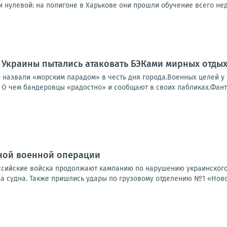
 нулевой: на полигоне в Харькове они прошли обучение всего недел
 Украины пытались атаковать БЭКами мирных отды
о назвали «морским парадом» в честь дня города.Военных целей у
 О чем бандеровцы «радостно» и сообщают в своих пабликах.Фанто
ной военной операции
Российские войска продолжают кампанию по нарушению украинского
а судна. Также пришлись удары по грузовому отделению №1 «Новой