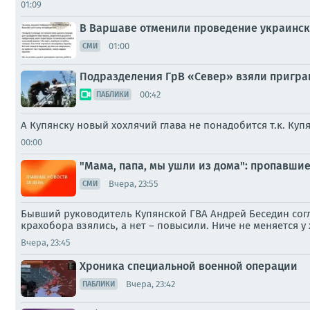
01:09
В Варшаве отменили проведение украинско
01:00
СМИ
Подразделения ГрВ «Север» взяли пригран
00:42
ПАБЛИКИ
А Купянску новый хохлячий глава не понадобится т.к. Куп
00:00
"Мама, папа, мы ушли из дома": пропавши
Вчера, 23:55
СМИ
Бывший руководитель Купянской ГВА Андрей Беседин согл
крахобора взялись, а нет – повысили. Ниче не меняется у 
Вчера, 23:45
Хроника специальной военной операции
Вчера, 23:42
ПАБЛИКИ