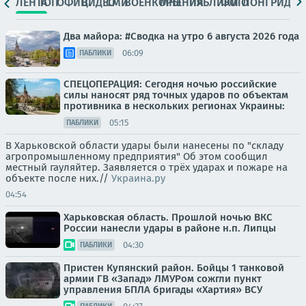
ЛЕНТА
ТОП
ОФИЦ.
ВИДЕО
СМИ
ВОЕНКОРЫ
МНЕНИЯ
ПАБЛИКИ
ФОТО
ЛОНГРИДЫ
Два майора: #Сводка на утро 6 августа 2026 года
06:09
ПАБЛИКИ
СПЕЦОПЕРАЦИЯ: Сегодня ночью российские
силы наносят ряд точных ударов по объектам
противника в нескольких регионах Украины:
05:15
ПАБЛИКИ
В Харьковской области удары были нанесены по "складу
агропромышленному предприятия" Об этом сообщил
местный гауляйтер. Заявляется о трёх ударах и пожаре на
объекте после них.//
Украина.ру
04:54
Харьковская область. Прошлой ночью ВКС
России нанесли удары в районе н.п. Липцы
04:30
ПАБЛИКИ
Пристен Купянский район. Бойцы 1 танковой
армии ГВ «Запад» ЛМУРом сожгли пункт
управления БПЛА бригады «Хартия» ВСУ