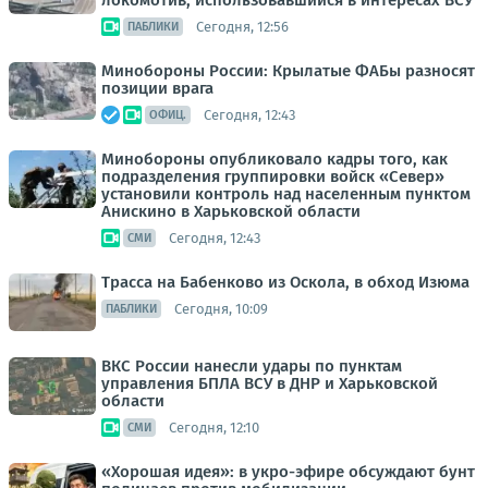
локомотив, использовавшийся в интересах ВСУ
Сегодня, 12:56
ПАБЛИКИ
Минобороны России: Крылатые ФАБы разносят
позиции врага
Сегодня, 12:43
ОФИЦ.
Минобороны опубликовало кадры того, как
подразделения группировки войск «Север»
установили контроль над населенным пунктом
Анискино в Харьковской области
Сегодня, 12:43
СМИ
Трасса на Бабенково из Оскола, в обход Изюма
Сегодня, 10:09
ПАБЛИКИ
ВКС России нанесли удары по пунктам
управления БПЛА ВСУ в ДНР и Харьковской
области
Сегодня, 12:10
СМИ
«Хорошая идея»: в укро-эфире обсуждают бунт