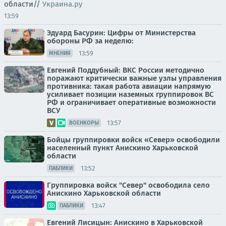
области//
Украина.ру
13:59
Эдуард Басурин: Цифры от Министерства
обороны РФ за неделю:
13:59
МНЕНИЯ
Евгений Поддубный: ВКС России методично
поражают критически важные узлы управления
противника: такая работа авиации напрямую
усиливает позиции наземных группировок ВС
РФ и ограничивает оперативные возможности
ВСУ
13:57
ВОЕНКОРЫ
Бойцы группировки войск «Север» освободили
населенный пункт Анискино Харьковской
области
13:52
ПАБЛИКИ
Группировка войск "Север" освободила село
Анискино Харьковской области
13:47
ПАБЛИКИ
Евгений Лисицын: Анискино в Харьковской