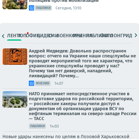
полицаев против мобилизации
Сегодня, 13:10
ПАБЛИКИ
ЛЕНТА
ТОП
ОФИЦ.
ВИДЕО
СМИ
ВОЕНКОРЫ
МНЕНИЯ
ПАБЛИКИ
ФОТО
ЛОНГРИДЫ
Андрей Медведев: Довольно распространен
вопрос: отчего на Украине наши спецслужбы не
проводят мероприятий того же характера, что
украинские спецслужбы проводят у нас?
Почему там нет диверсий, нападений,
ликвидаций? Почему...
14:07
МНЕНИЯ
НАТО принимает непосредственное участие в
подготовке ударов по российской территории,
— российские хакеры получили доступ к
документам об организации ударов ВСУ по
нефтяным терминалам на северо-западе России
— ТАСС
14:03
ПАБЛИКИ
Новые удары нанесены по целям в Лозовой Харьковской