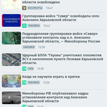
области освобождено
13:47
ВОЕНКОРЫ
Группировка войск "Север" освободила село
Анискино Харьковской области
13:42
ПАБЛИКИ
Подразделения группировки войск «Север»
установили контроль над н.п. Анискино
Харьковской области, — Минобороны России
13:39
ПАБЛИКИ
Ударный БПЛА "Герань" уничтожил локомотив
ВСУ в населенном пункте Лозовая Харьковской
области.
13:39
СМИ
Когда не научили играть в прятки
13:26
ПАБЛИКИ
Минобороны РФ опубликовало кадры
установления контроля над Анискино
Харьковской области
13:21
СМИ