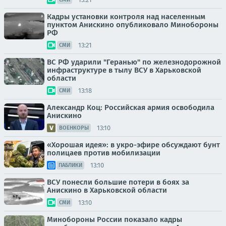
Кадры установки контроля над населенным
пунктом Анискино опубликовало Минобороны
РФ
13:21
СМИ
ВС РФ ударили "Геранью" по железнодорожной
инфраструктуре в тылу ВСУ в Харьковской
области
13:18
СМИ
Александр Коц: Российская армия освободила
Анискино
13:10
ВОЕНКОРЫ
«Хорошая идея»: в укро-эфире обсуждают бунт
полицаев против мобилизации
13:10
ПАБЛИКИ
ВСУ понесли большие потери в боях за
Анискино в Харьковской области
13:10
СМИ
Минобороны России показало кадры