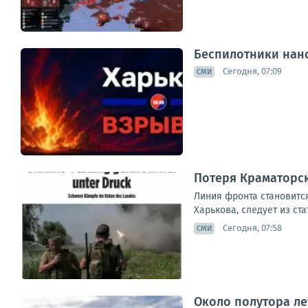
Беспилотники нано
Сегодня, 07:09
СМИ
Потеря Краматорск
Линия фронта становитс
Харькова, следует из ст
Сегодня, 07:58
СМИ
Около полутора ле