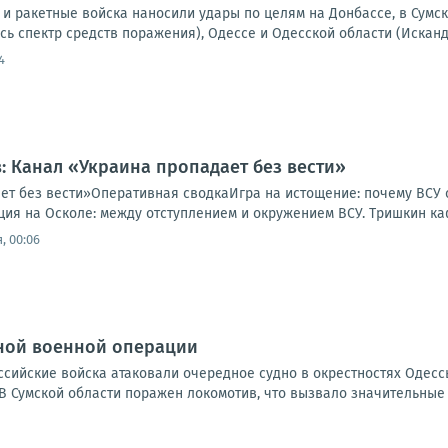
и ракетные войска наносили удары по целям на Донбассе, в Сумск
сь спектр средств поражения), Одессе и Одесской области (Исканд
4
: Канал «Украина пропадает без вести»
ет без вести»Оперативная сводкаИгра на истощение: почему ВСУ 
ия на Осколе: между отступлением и окружением ВСУ. Тришкин каф
, 00:06
ной военной операции
оссийские войска атаковали очередное судно в окрестностях Одесс
В Сумской области поражен локомотив, что вызвало значительные 