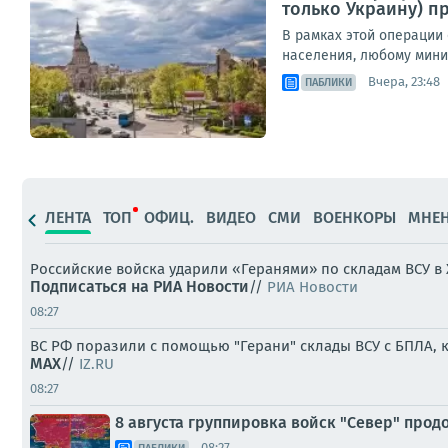
только Украину) 
В рамках этой операции
населения, любому миним
Вчера, 23:48
ПАБЛИКИ
ЛЕНТА
ТОП
ОФИЦ.
ВИДЕО
СМИ
ВОЕНКОРЫ
МНЕ
Российские войска ударили «Геранями» по складам ВСУ в
Подписаться на РИА Новости
//
РИА Новости
08:27
ВС РФ поразили с помощью "Герани" склады ВСУ с БПЛА,
MAX
//
IZ.RU
08:27
8 августа группировка войск "Север" прод
08:27