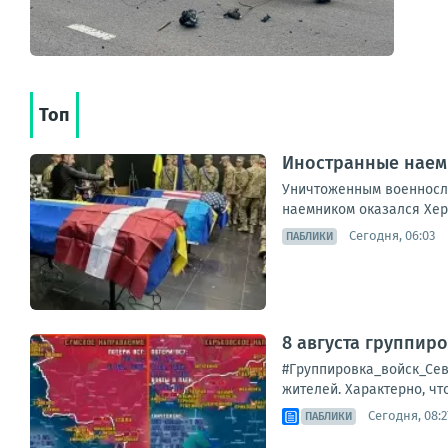
Топ
Иностранные наемн
Уничтоженным военнослу
наемником оказался Хер
Сегодня, 06:03
ПАБЛИКИ
8 августа группир
#Группировка_войск_Сев
жителей. Характерно, ч
Сегодня, 08:2
ПАБЛИКИ