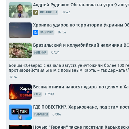
Андрей Руденко: Обстановка на утро 9 авгус
07:42
ВОЕНКОРЫ
Хроника ударов по территории Украины 08 а
07:34
ПАБЛИКИ
Бразильский и колумбийский наемники ВС
07:34
МНЕНИЯ
Бойцы «Севера» с начала августа уничтожили более 100 г
противодействия БПЛА с позывным Карта. – так держать/
07:24
Беспилотники наносят удары по целям в Х
07:09
СМИ
ГДЕ ПОВЕСТКИ?. Харьковчане, под этим пос
07:04
ПАБЛИКИ
Ночью "Герани" также посетили Харьковск