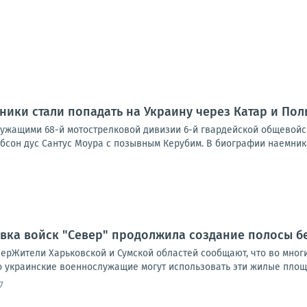
ики стали попадать на Украину через Катар и Пол
жащими 68-й мотострелковой дивизии 6-й гвардейской общевойс
бсон дус Сантус Моура с позывным Керубим. В биографии наемника
овка войск "Север" продолжила создание полосы б
ерЖители Харьковской и Сумской областей сообщают, что во многи
то украинские военнослужащие могут использовать эти жилые площ
7