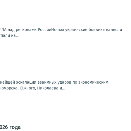
 БПЛА над регионами РоссииНочью украинские боевики нанесли
али на...
льнейшей эскалации взаимных ударов по экономическим
оморска, Южного, Николаева и...
026 года