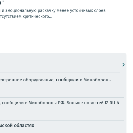
н"
и и эмоциональную раскачку менее устойчивых слоев
сутствием критического...
сообщили
лектронное оборудование,
в Минобороны.
в
и, сообщили в Минобороны РФ. Больше новостей IZ RU
мской областях