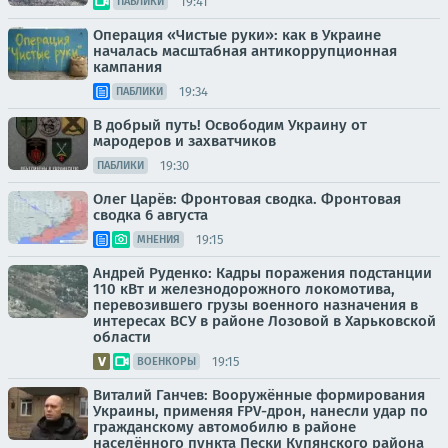
19:41
ПАБЛИКИ
Операция «Чистые руки»: как в Украине
началась масштабная антикоррупционная
кампания
19:34
ПАБЛИКИ
В добрый путь! Освободим Украину от
мародеров и захватчиков
19:30
ПАБЛИКИ
Олег Царёв: Фронтовая сводка. Фронтовая
сводка 6 августа
19:15
МНЕНИЯ
Андрей Руденко: Кадры поражения подстанции
110 кВт и железнодорожного локомотива,
перевозившего грузы военного назначения в
интересах ВСУ в районе Лозовой в Харьковской
области
19:15
ВОЕНКОРЫ
Виталий Ганчев: Вооружённые формирования
Украины, применяя FPV-дрон, нанесли удар по
гражданскому автомобилю в районе
населённого пункта Пески Купянского района