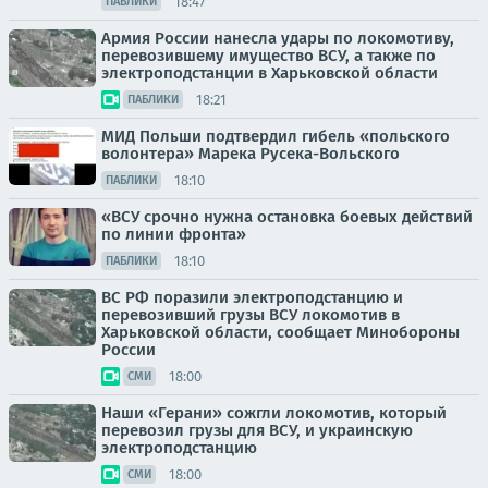
18:47
ПАБЛИКИ
Армия России нанесла удары по локомотиву,
перевозившему имущество ВСУ, а также по
электроподстанции в Харьковской области
18:21
ПАБЛИКИ
МИД Польши подтвердил гибель «польского
волонтера» Марека Русека-Вольского
18:10
ПАБЛИКИ
«ВСУ срочно нужна остановка боевых действий
по линии фронта»
18:10
ПАБЛИКИ
ВС РФ поразили электроподстанцию и
перевозивший грузы ВСУ локомотив в
Харьковской области, сообщает Минобороны
России
18:00
СМИ
Наши «Герани» сожгли локомотив, который
перевозил грузы для ВСУ, и украинскую
электроподстанцию
18:00
СМИ