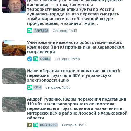
Дошло наконец-то. «Мы останемся в руинах»:
киевлянин — о том, как месть и
террористические атаки хунты по России
аукнулась городу Те, кто перестал смотреть
зомби-марафон и на собственной шкуре
прочувствовал, что значит жить...
Сегодня, 14:13
ПАБЛИКИ
Уничтожение наземного робототехнического
комплекса (НРТК) противника на Харьковском
направлении
Сегодня, 15:56
ОФИЦ.
Наши «Герани» сожгли локомотив, который
перевозил грузы для ВСУ, и украинскую
электроподстанцию
Сегодня, 18:00
СМИ
Андрей Руденко: Кадры поражения подстанции
110 кВт и железнодорожного локомотива,
перевозившего грузы военного назначения в
интересах ВСУ в районе Лозовой в Харьковской
области
Сегодня, 19:15
ВОЕНКОРЫ