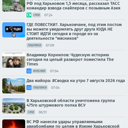
РФ под Харьковом 1,5 месяца, рассказал ТАСС
командир взвода снайперов с позывным Азия
07:24
СМИ
ГДЕ ПОВЕСТКИ?. Харьковчане, под этим постом
вы можете уведомлять друг друга КУДА НЕ
СТОИТ ИДТИ сегодня в городе из-за
деятельности "мясников"
07:09
ПАБЛИКИ
Владимир Корнилов: Чудесную историю
сегодня на целый разворот поместила The
Times
07:04
МНЕНИЯ
Два майора: #Сводка на утро 7 августа 2026 года
07:04
ПАБЛИКИ
В Харьковской области уничтожена группа
475го штурмового полка ВСУ
06:51
СМИ
ВС РФ нанесли удары управляемыми
авиабомбами по целям в Изюме Харьковской