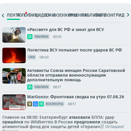
ЛЕНТА
ТОП
ОФИЦ.
ВИДЕО
СМИ
ВОЕНКОРЫ
МНЕНИЯ
ПАБЛИКИ
ФОТО
ЛОНГРИДЫ
«Рассвет» для ВС РФ и закат для ВСУ
09:10
ПАБЛИКИ
Логистика ВСУ полыхает после ударов ВС РФ
08:40
СМИ
Активисты Союза женщин России Саратовской
области отправили военнослужащим
дополнительную помощь
08:17
ПАБЛИКИ
WarGonzo: Фронтовая сводка на утро 07.08.26
08:17
ВОЕНКОРЫ
Главное на 08:00: Екатеринбург
атаковали
БПЛА: удар
пришёлся
по Wildberries В России
предложили
создать
алиментный фонд для защиты детей «Герани»//
Осташко!