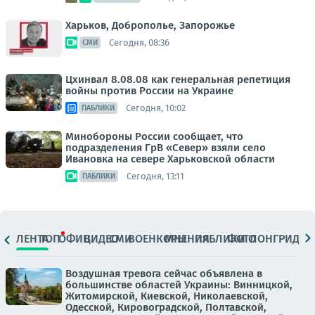
Харьков, Доброполье, Запорожье
Сегодня, 08:36
СМИ
Цхинвал 8.08.08 как генеральная репетиция
войны против России на Украине
Сегодня, 10:02
ПАБЛИКИ
Минобороны России сообщает, что
подразделения ГрВ «Север» взяли село
Ивановка на севере Харьковской области
Сегодня, 13:11
ПАБЛИКИ
ЛЕНТА
ТОП
ОФИЦ.
ВИДЕО
СМИ
ВОЕНКОРЫ
МНЕНИЯ
ПАБЛИКИ
ФОТО
ЛОНГРИДЫ
Воздушная тревога сейчас объявлена в
большинстве областей Украины: Винницкой,
Житомирской, Киевской, Николаевской,
Одесской, Кировоградской, Полтавской,