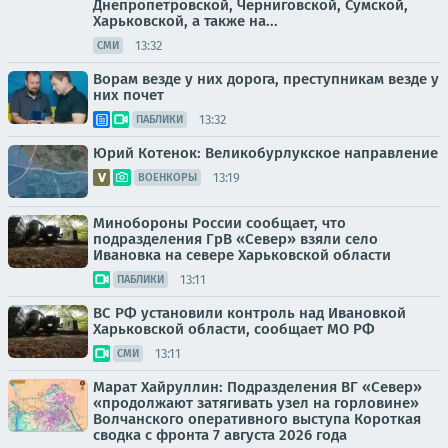
Днепропетровской, Черниговской, Сумской,
Харьковской, а также на...
13:32
СМИ
Ворам везде у них дорога, преступникам везде у
них почет
13:32
ПАБЛИКИ
Юрий Котенок: Великобурлукское направление
13:19
ВОЕНКОРЫ
Минобороны России сообщает, что
подразделения ГрВ «Север» взяли село
Ивановка на севере Харьковской области
13:11
ПАБЛИКИ
ВС РФ установили контроль над Ивановкой
Харьковской области, сообщает МО РФ
13:11
СМИ
Марат Хайруллин: Подразделения ВГ «Север»
«продолжают затягивать узел на горловине»
Волчанского оперативного выступа Короткая
сводка с фронта 7 августа 2026 года