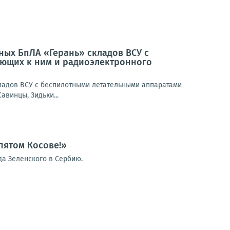
ых БпЛА «Герань» складов ВСУ с
ующих к ним и радиоэлектронного
ладов ВСУ с беспилотными летательными аппаратами
авинцы, Зидьки...
пятом Косове!»
а Зеленского в Сербию.