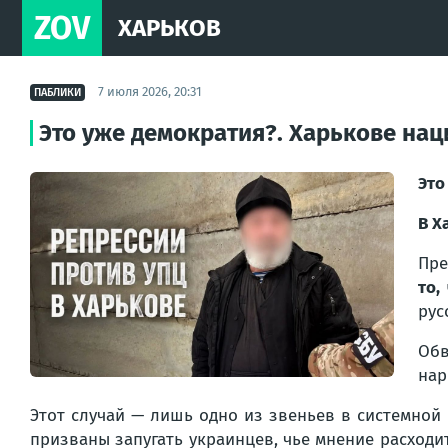
ZOV
ХАРЬКОВ
7 июля 2026, 20:31
ПАБЛИКИ
Это уже демократия?. Харькове на
Это
В Х
Пре
то,
рус
Обв
нар
Этот случай — лишь одно из звеньев в системной
призваны запугать украинцев, чье мнение расходи