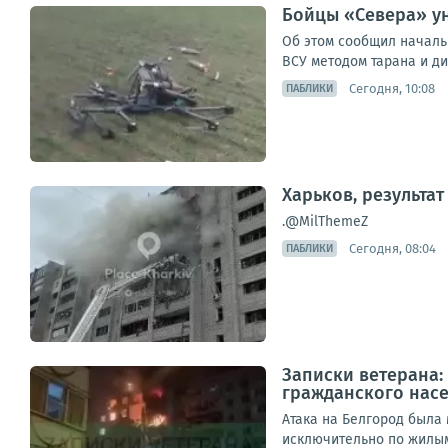
Бойцы «Севера» ун
Об этом сообщил началь
ВСУ методом тарана и ди
Сегодня, 10:08
ПАБЛИКИ
Харьков, результа
.@MilThemeZ
Сегодня, 08:04
ПАБЛИКИ
Записки ветерана:
гражданского нас
Атака на Белгород была
исключительно по жилым 