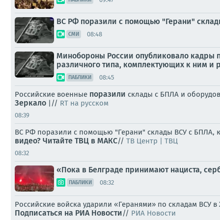
ВС РФ поразили с помощью "Герани" склад
08:48
СМИ
Минобороны России опубликовало кадры п
различного типа, комплектующих к ним и р
08:45
ПАБЛИКИ
поразили
Российские военные
склады с БПЛА и оборудов
Зеркало
|//
RT на русском
08:39
ВС РФ поразили с помощью "Герани" склады ВСУ с БПЛА,
видео? Читайте ТВЦ в МАКС
//
ТВ Центр | ТВЦ
08:32
«Пока в Белграде принимают нациста, сер
08:32
ПАБЛИКИ
Российские войска ударили «Геранями» по складам ВСУ в
Подписаться на РИА Новости
//
РИА Новости