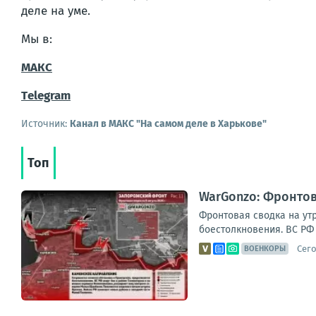
деле на уме.
Мы в:
МАКС
Тelegram
Источник:
Канал в МАКС "На самом деле в Харькове"
Топ
WarGonzo: Фронтова
Фронтовая сводка на ут
боестолкновения. ВС РФ 
Сего
ВОЕНКОРЫ