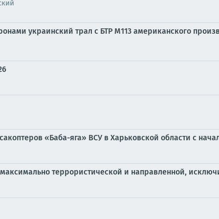
ский
онами украинский трал с БТР М113 американского произв
26
акоптеров «Баба-яга» ВСУ в Харьковской области с начал
а максимально террористической и направленной, исключ