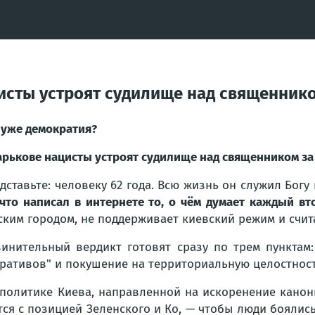
цисты устроят судилище над священник
 уже демократия?
арькове нацисты устроят судилище над священником за
дставьте: человеку 62 года. Всю жизнь он служил Богу
 что написал в интернете то, о чём думает каждый в
ским городом, не поддерживает киевский режим и счита
инительный вердикт готовят сразу по трем пунктам
ративов" и покушение на территориальную целостност
 политике Киева, направленной на искоренение канон
тся с позицией Зеленского и Ко, — чтобы люди боялись