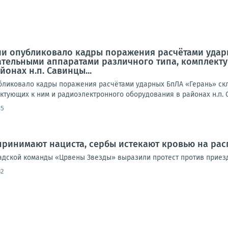
и опубликовало кадры поражения расчётами ударн
ательными аппаратами различного типа, комплект
онах н.п. Савинцы...
ликовало кадры поражения расчётами ударных БпЛА «Герань» ск
ктующих к ним и радиоэлектронного оборудования в районах н.п. С
45
принимают нациста, сербы истекают кровью на рас
адской команды «Црвены Звезды» выразили протест против приезд
32