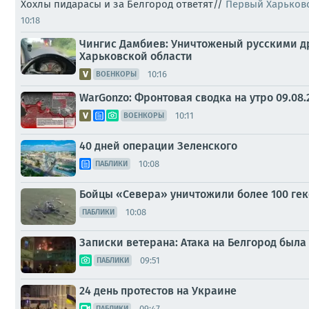
Хохлы пидарасы и за Белгород ответят//
Первый Харьков
10:18
Чингис Дамбиев: Уничтоженый русскими др
Харьковской области
10:16
ВОЕНКОРЫ
WarGonzo: Фронтовая сводка на утро 09.08.
10:11
ВОЕНКОРЫ
40 дней операции Зеленского
10:08
ПАБЛИКИ
Бойцы «Севера» уничтожили более 100 гекс
10:08
ПАБЛИКИ
Записки ветерана: Атака на Белгород был
09:51
ПАБЛИКИ
24 день протестов на Украине
09:47
ПАБЛИКИ