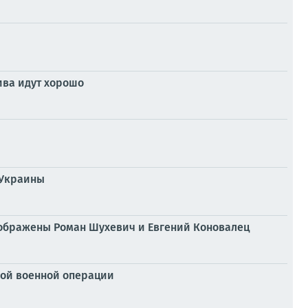
ива идут хорошо
 Украины
 изображены Роман Шухевич и Евгений Коновалец
ой военной операции