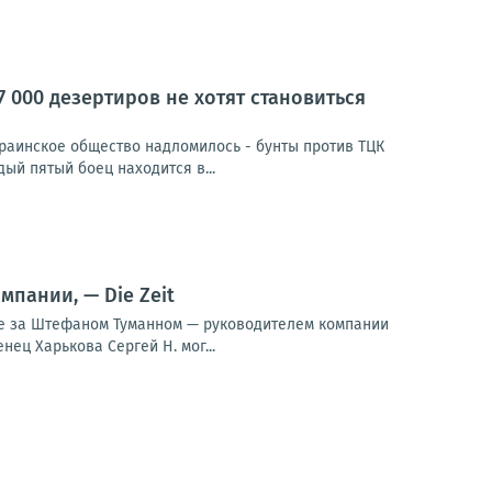
 000 дезертиров не хотят становиться
раинское общество надломилось - бунты против ТЦК
ый пятый боец находится в...
пании, — Die Zeit
ке за Штефаном Туманном — руководителем компании
нец Харькова Сергей Н. мог...