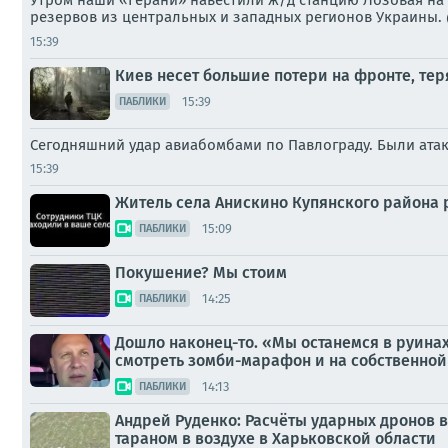
Утром наши «Герани» навестили ж/д станцию Лозовая на
резервов из центральных и западных регионов Украины.
15:39
Киев несет большие потери на фронте, те
15:39
ПАБЛИКИ
Сегодняшний удар авиабомбами по Павлограду. Были атак
15:39
Житель села Анискино Купянского района р
15:09
ПАБЛИКИ
Покушение? Мы стоим
14:25
ПАБЛИКИ
Дошло наконец-то. «Мы останемся в руинах»
смотреть зомби-марафон и на собственной 
14:13
ПАБЛИКИ
Андрей Руденко: Расчёты ударных дронов в
тараном в воздухе в Харьковской области