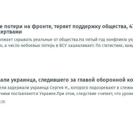
е потери на фронте, теряет поддержку общества, 47
жертвами
олжает скрывать реальные от общества.На пятый год конфликта ук
, а число небоевых потерь в ВСУ зашкаливает. По статистике, кажд
али украинца, следившего за главой оборонной ком
ли задержали украинца Сергея Н., которого подозревают в слеж
тники поставляются Украине.При этом, cледствие считает, что уроже
:28