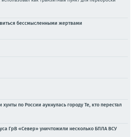
 использовал как транзитный пункт для переброски
ановиться бессмысленными жертвами
 хунты по России аукнулась городу Те, кто перестал
пуса ГрВ «Север» уничтожили несколько БПЛА ВСУ