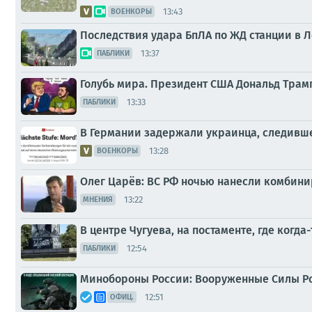
13:43
ВОЕНКОРЫ
Последствия удара БпЛА по ЖД станции в 
13:37
ПАБЛИКИ
Голубь мира. Президент США Дональд Трам
13:33
ПАБЛИКИ
В Германии задержали украинца, следившег
13:28
ВОЕНКОРЫ
Олег Царёв: ВС РФ ночью нанесли комбин
13:22
МНЕНИЯ
В центре Чугуева, на постаменте, где ког
12:54
ПАБЛИКИ
Минобороны России: Вооруженные Силы Р
12:51
ОФИЦ.