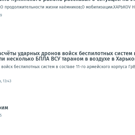
;О продолжительности жизни наёмников;О мобилизации.ХАРЬКОV
09
асчёты ударных дронов войск беспилотных систем в
и несколько БПЛА ВСУ тараном в воздухе в Харько
 войск беспилотных систем в составе 11-го армейского корпуса Гр
, 13:43
оим
5