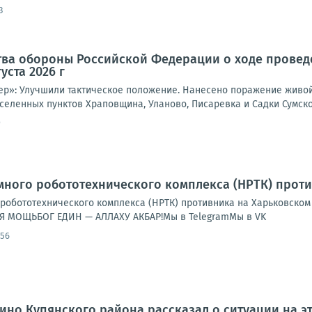
3
тва обороны Российской Федерации о ходе провед
уста 2026 г
ер»: Улучшили тактическое положение. Нанесено поражение живой
селенных пунктов Храповщина, Уланово, Писаревка и Садки Сумско
9
много робототехнического комплекса (НРТК) прот
робототехнического комплекса (НРТК) противника на Харьковско
Я МОЩЬБОГ ЕДИН — АЛЛАХУ АКБАР!Мы в TelegramМы в VK
:56
ино Купянского района рассказал о ситуации на эт