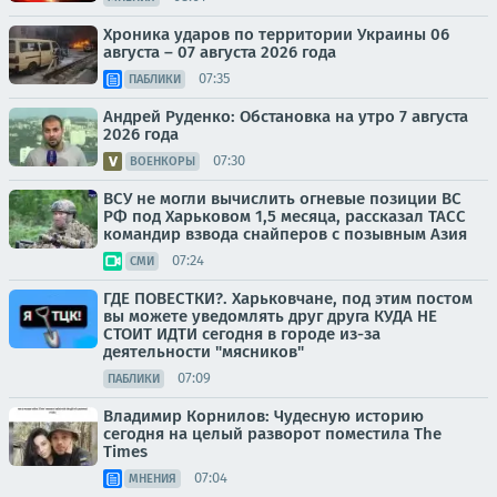
Хроника ударов по территории Украины 06
августа – 07 августа 2026 года
07:35
ПАБЛИКИ
Андрей Руденко: Обстановка на утро 7 августа
2026 года
07:30
ВОЕНКОРЫ
ВСУ не могли вычислить огневые позиции ВС
РФ под Харьковом 1,5 месяца, рассказал ТАСС
командир взвода снайперов с позывным Азия
07:24
СМИ
ГДЕ ПОВЕСТКИ?. Харьковчане, под этим постом
вы можете уведомлять друг друга КУДА НЕ
СТОИТ ИДТИ сегодня в городе из-за
деятельности "мясников"
07:09
ПАБЛИКИ
Владимир Корнилов: Чудесную историю
сегодня на целый разворот поместила The
Times
07:04
МНЕНИЯ