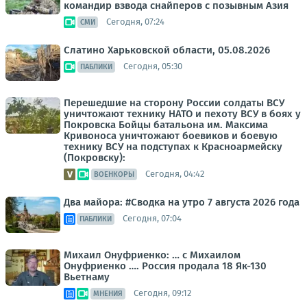
командир взвода снайперов с позывным Азия
Сегодня, 07:24
СМИ
Слатино Харьковской области, 05.08.2026
Сегодня, 05:30
ПАБЛИКИ
Перешедшие на сторону России солдаты ВСУ
уничтожают технику НАТО и пехоту ВСУ в боях у
Покровска Бойцы батальона им. Максима
Кривоноса уничтожают боевиков и боевую
технику ВСУ на подступах к Красноармейску
(Покровску):
Сегодня, 04:42
ВОЕНКОРЫ
Два майора: #Сводка на утро 7 августа 2026 года
Сегодня, 07:04
ПАБЛИКИ
Михаил Онуфриенко: … с Михаилом
Онуфриенко …. Россия продала 18 Як-130
Вьетнаму
Сегодня, 09:12
МНЕНИЯ