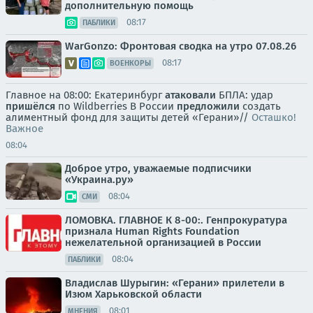
дополнительную помощь
08:17
ПАБЛИКИ
WarGonzo: Фронтовая сводка на утро 07.08.26
08:17
ВОЕНКОРЫ
Главное на 08:00: Екатеринбург
атаковали
БПЛА: удар
пришёлся
по Wildberries В России
предложили
создать
алиментный фонд для защиты детей «Герани»//
Осташко!
Важное
08:04
Доброе утро, уважаемые подписчики
«Украина.ру»
08:04
СМИ
ЛОМОВКА. ГЛАВНОЕ К 8-00:. Генпрокуратура
признала Human Rights Foundation
нежелательной организацией в России
08:04
ПАБЛИКИ
Владислав Шурыгин: «Герани» прилетели в
Изюм Харьковской области
08:01
МНЕНИЯ