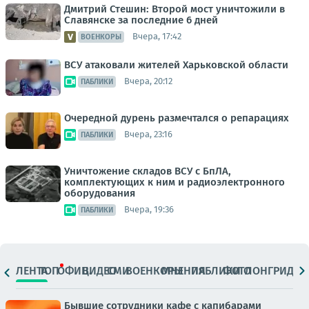
Дмитрий Стешин: Второй мост уничтожили в
Славянске за последние 6 дней
Вчера, 17:42
ВОЕНКОРЫ
ВСУ атаковали жителей Харьковской области
Вчера, 20:12
ПАБЛИКИ
Очередной дурень размечтался о репарациях
Вчера, 23:16
ПАБЛИКИ
Уничтожение складов ВСУ с БпЛА,
комплектующих к ним и радиоэлектронного
оборудования
Вчера, 19:36
ПАБЛИКИ
ЛЕНТА
ТОП
ОФИЦ.
ВИДЕО
СМИ
ВОЕНКОРЫ
МНЕНИЯ
ПАБЛИКИ
ФОТО
ЛОНГРИДЫ
Бывшие сотрудники кафе с капибарами