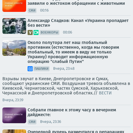
заявили о жестоком обращении с животными
00:16
СМИ
Александр Сладков: Канал «Украина пропадает
без вести»
00:06
ВОЕНКОРЫ
Около полутора лет наш глобальный
противник (естественно, когда мы говорим
глобальный, то имеем в виду не только
Украину) проводит информационную
операцию "слабый Путин"
Вчера, 23:48
ПАБЛИКИ
Взрывы звучат в Киеве, Днепропетровске и Сумах,
сообщают украинские СМИ. Воздушная тревога объявлена в
Киевской, Черниговской, частях Сумской, Харьковской,
Черкасской и Днепропетровской областях.//
ВЕСТИ
Вчера, 23:39
Собрали главное к этому часу в вечернем
дайджесте:
Вчера, 23:36
СМИ
Очередной дурень размечтался о репарациях