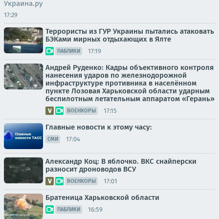
Украина.ру
17:29
Террористы из ГУР Украины пытались атаковать
БЭКами мирных отдыхающих в Ялте
17:19
ПАБЛИКИ
Андрей Руденко: Кадры объективного контроля
нанесения ударов по железнодорожной
инфраструктуре противника в населённом
пункте Лозовая Харьковской области ударным
беспилотным летательным аппаратом «Герань»
17:15
ВОЕНКОРЫ
Главные новости к этому часу:
17:04
СМИ
Александр Коц: В яблочко. ВКС снайперски
разносит дроноводов ВСУ
17:01
ВОЕНКОРЫ
Братеница Харьковской области
16:59
ПАБЛИКИ