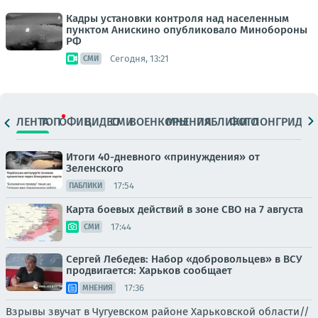
Кадры установки контроля над населенным
пунктом Анискино опубликовало Минобороны
РФ
Сегодня, 13:21
СМИ
ЛЕНТА
ТОП
ОФИЦ.
ВИДЕО
СМИ
ВОЕНКОРЫ
МНЕНИЯ
ПАБЛИКИ
ФОТО
ЛОНГРИДЫ
Итоги 40-дневного «принуждения» от
Зеленского
17:54
ПАБЛИКИ
Карта боевых действий в зоне СВО на 7 августа
17:44
СМИ
Сергей Лебедев: Набор «добровольцев» в ВСУ
продвигается: Харьков сообщает
17:36
МНЕНИЯ
Взрывы звучат в Чугуевском районе Харьковской области//