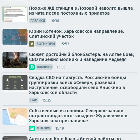
Похоже ЖД станция в Лозовой надолго вышла
из чата после постоянных прилетов
16:36
ПАБЛИКИ
Юрий Котенок: Харьковское направление.
Слатинский участок
15:53
ВОЕНКОРЫ
Сюжет, достойный блокбастера: на Алтае боец
СВО пережил молнию и нападение медведя
15:35
ПАБЛИКИ
Сводка СВО на 7 августа. Российские бойцы
группировки войск «Север», развивая
наступление, освободили село Анискино в
Харьковской области
15:35
СМИ
Собственные источники. Северяне заняли
погрангородок юго-западнее Журавлёвки в
Харьковском приграничье
15:19
МНЕНИЯ
Александр Коц: Кадры боевой работы по