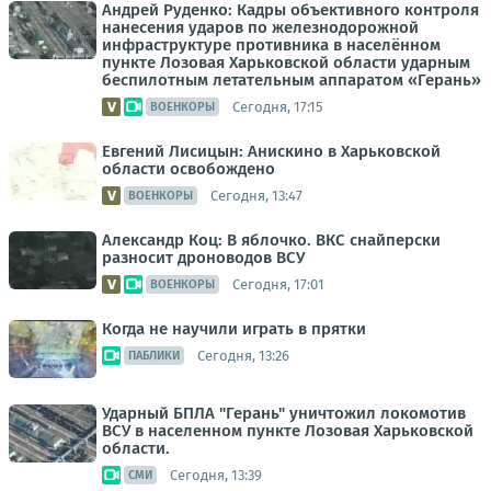
Андрей Руденко: Кадры объективного контроля
нанесения ударов по железнодорожной
инфраструктуре противника в населённом
пункте Лозовая Харьковской области ударным
беспилотным летательным аппаратом «Герань»
Сегодня, 17:15
ВОЕНКОРЫ
Евгений Лисицын: Анискино в Харьковской
области освобождено
Сегодня, 13:47
ВОЕНКОРЫ
Александр Коц: В яблочко. ВКС снайперски
разносит дроноводов ВСУ
Сегодня, 17:01
ВОЕНКОРЫ
Когда не научили играть в прятки
Сегодня, 13:26
ПАБЛИКИ
Ударный БПЛА "Герань" уничтожил локомотив
ВСУ в населенном пункте Лозовая Харьковской
области.
Сегодня, 13:39
СМИ