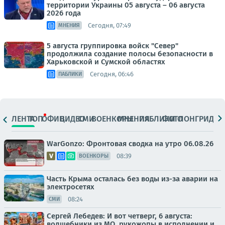
территории Украины 05 августа – 06 августа
2026 года
Сегодня, 07:49
МНЕНИЯ
5 августа группировка войск "Север"
продолжила создание полосы безопасности в
Харьковской и Сумской областях
Сегодня, 06:46
ПАБЛИКИ
ЛЕНТА
ТОП
ОФИЦ.
ВИДЕО
СМИ
ВОЕНКОРЫ
МНЕНИЯ
ПАБЛИКИ
ФОТО
ЛОНГРИДЫ
WarGonzo: Фронтовая сводка на утро 06.08.26
08:39
ВОЕНКОРЫ
Часть Крыма осталась без воды из-за аварии на
электросетях
08:24
СМИ
Сергей Лебедев: И вот четверг, 6 августа:
волшебники из МО, рукожопы в исполнении и