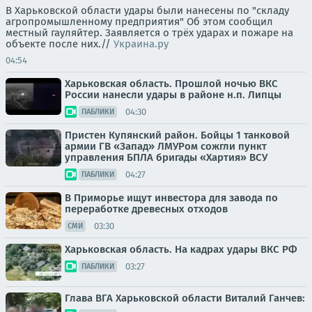
В Харьковской области удары были нанесены по "складу
агропромышленному предприятия" Об этом сообщил
местный гауляйтер. Заявляется о трёх ударах и пожаре на
объекте после них.//
Украина.ру
04:54
Харьковская область. Прошлой ночью ВКС
России нанесли удары в районе н.п. Липцы
04:30
ПАБЛИКИ
Пристен Купянский район. Бойцы 1 танковой
армии ГВ «Запад» ЛМУРом сожгли пункт
управления БПЛА бригады «Хартия» ВСУ
04:27
ПАБЛИКИ
В Приморье ищут инвестора для завода по
переработке древесных отходов
03:30
СМИ
Харьковская область. На кадрах удары ВКС РФ
03:27
ПАБЛИКИ
Глава ВГА Харьковской области Виталий Ганчев: