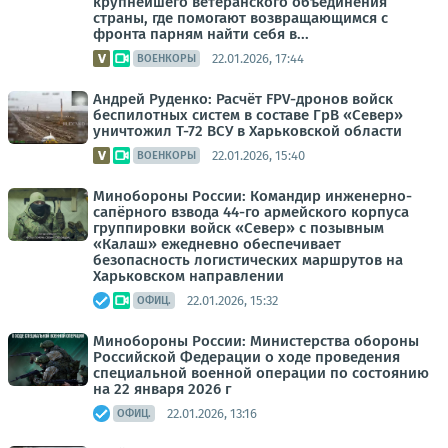
крупнейшего ветеранского объединения
страны, где помогают возвращающимся с
фронта парням найти себя в...
22.01.2026, 17:44
ВОЕНКОРЫ
Андрей Руденко: Расчёт FPV-дронов войск
беспилотных систем в составе ГрВ «Север»
уничтожил Т-72 ВСУ в Харьковской области
22.01.2026, 15:40
ВОЕНКОРЫ
Минобороны России: Командир инженерно-
сапёрного взвода 44-го армейского корпуса
группировки войск «Север» с позывным
«Калаш» ежедневно обеспечивает
безопасность логистических маршрутов на
Харьковском направлении
22.01.2026, 15:32
ОФИЦ.
Минобороны России: Министерства обороны
Российской Федерации о ходе проведения
специальной военной операции по состоянию
на 22 января 2026 г
22.01.2026, 13:16
ОФИЦ.