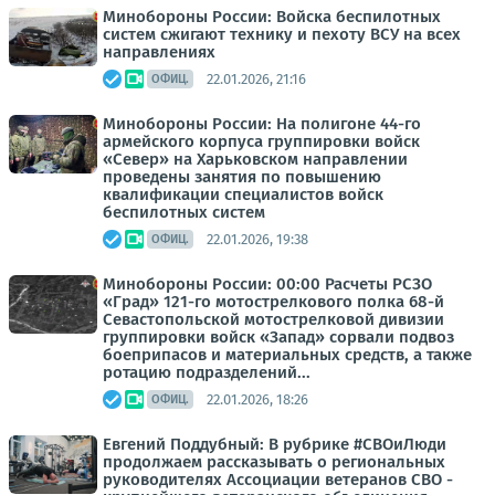
Минобороны России: Войска беспилотных
систем сжигают технику и пехоту ВСУ на всех
направлениях
22.01.2026, 21:16
ОФИЦ.
Минобороны России: На полигоне 44-го
армейского корпуса группировки войск
«Север» на Харьковском направлении
проведены занятия по повышению
квалификации специалистов войск
беспилотных систем
22.01.2026, 19:38
ОФИЦ.
Минобороны России: 00:00 Расчеты РСЗО
«Град» 121-го мотострелкового полка 68-й
Севастопольской мотострелковой дивизии
группировки войск «Запад» сорвали подвоз
боеприпасов и материальных средств, а также
ротацию подразделений...
22.01.2026, 18:26
ОФИЦ.
Евгений Поддубный: В рубрике #СВОиЛюди
продолжаем рассказывать о региональных
руководителях Ассоциации ветеранов СВО -