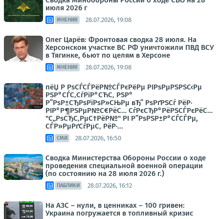
Сводка Минобороны России о ходе СВО на 28
июля 2026 г
28.07.2026, 19:08
МНЕНИЯ
Олег Царёв: Фронтовая сводка 28 июля. На
Херсонском участке ВС РФ уничтожили ПВД ВСУ
в Тягинке, бьют по целям в Херсоне
28.07.2026, 19:08
МНЕНИЯ
пёЏ Р РѕСЃСЃРёР№СЃРєРёРµ РІРѕРµРЅРЅС‹Рµ
РЅР°СЃС‚СѓРїР°СЋС‚ РЅР°
Р”РѕР±СЂРѕРїРѕР»СЊРµ вЂ” РѕРґРЅСѓ РёР·
РІР°Р¶РЅРµР№С€РёС… СѓРєСЂР°РёРЅСЃРєРёС…
"С„РѕСЂС‚РµС†РёР№" РІ Р”РѕРЅР±Р°СЃСЃРµ,
СЃР»РµРґСѓРµС‚ РёР·...
28.07.2026, 16:50
СМИ
Сводка Министерства Обороны России о ходе
проведения специальной военной операции
(по состоянию на 28 июля 2026 г.)
28.07.2026, 16:12
ПАБЛИКИ
На АЗС – нули, в ценниках – 100 гривен:
Украина погружается в топливный кризис