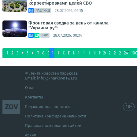
корректировками целей СВО
28.07.2026, 06:15
ПАБЛИКИ
Фронтовая сводка за день от канала
"Украина.ру":
28.07.2026, 00:34
СМИ
...
1
2
3
4
5
6
7
8
9
10
11
12
13
14
15
16
17
18
19
20
21
22
23
24
10
© Лента новостей Харькова
Email:
info@kharkovnews.ru
О нас
Контакты
ZOV
18+
Редакционная политика
Политика конфиденциальности
Правила пользования сайтом
Архив