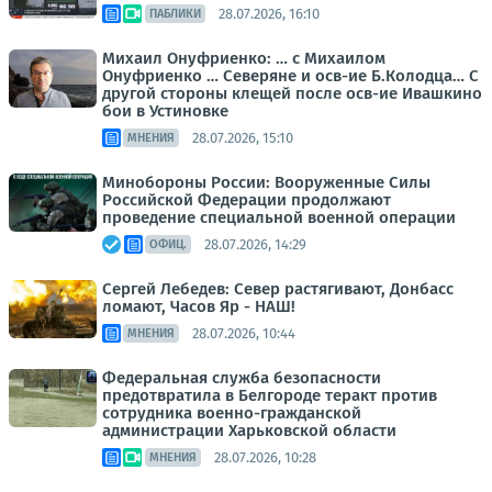
28.07.2026, 16:10
ПАБЛИКИ
Михаил Онуфриенко: … с Михаилом
Онуфриенко … Северяне и осв-ие Б.Колодца… С
другой стороны клещей после осв-ие Ивашкино
бои в Устиновке
28.07.2026, 15:10
МНЕНИЯ
Минобороны России: Вооруженные Силы
Российской Федерации продолжают
проведение специальной военной операции
28.07.2026, 14:29
ОФИЦ.
Сергей Лебедев: Север растягивают, Донбасс
ломают, Часов Яр - НАШ!
28.07.2026, 10:44
МНЕНИЯ
Федеральная служба безопасности
предотвратила в Белгороде теракт против
сотрудника военно-гражданской
администрации Харьковской области
28.07.2026, 10:28
МНЕНИЯ