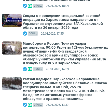
26.01.2026, 18:09
ОФИЦ.
Сводка о проведении специальной военной
операции на Харьковском направлении от
Управления внутренних дел ВГА Харьковской
области на 26 января 2026 года
26.01.2026, 17:55
ОФИЦ.
Минобороны России: Точные удары
артиллерии. 00:00 Расчеты 152-мм буксируемых
пушек «Гиацинт-Б» 6-й гвардейской
общевойсковой армии группировки войск
«Север» уничтожили пункты управления БПЛА
и живую силу ВСУ в Харьковской...
26.01.2026, 14:09
ОФИЦ.
Рамзан Кадыров: Харьковское направление..
Координированные действия батальона «Ваха»
спецназа «АХМАТ» МО РФ, 245-го
мотострелкового полка МО РФ и ЦСН ФСБ РФ.
На одном из активных участков фронта
обнаружены вражеская позиция...
26.01.2026, 13:39
ОФИЦ.