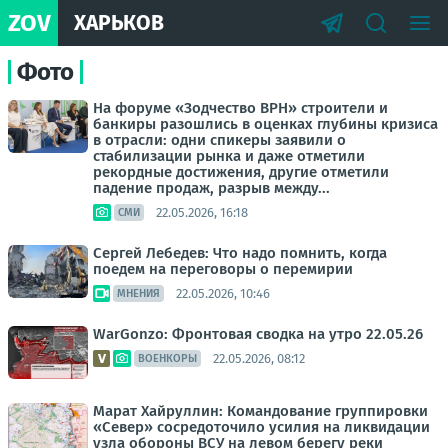
ZOV
ХАРЬКОВ
Фото
На форуме «Зодчество ВРН» строители и
банкиры разошлись в оценках глубины кризиса
в отрасли: одни спикеры заявили о
стабилизации рынка и даже отметили
рекордные достижения, другие отметили
падение продаж, разрыв между...
22.05.2026, 16:18
СМИ
Сергей Лебедев: Что надо помнить, когда
поедем на переговоры о перемирии
22.05.2026, 10:46
МНЕНИЯ
WarGonzo: Фронтовая сводка на утро 22.05.26
22.05.2026, 08:12
ВОЕНКОРЫ
Марат Хайруллин: Командование группировки
«Север» сосредоточило усилия на ликвидации
узла обороны ВСУ на левом берегу реки