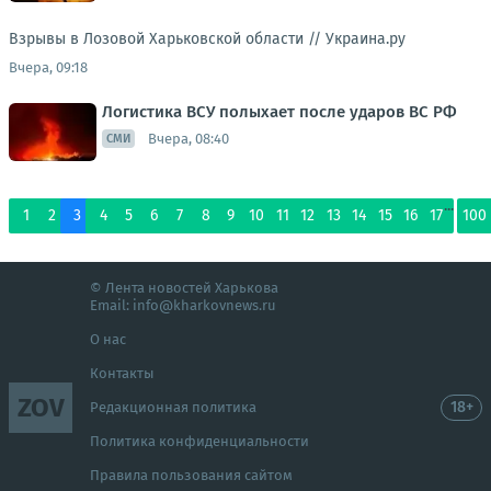
Взрывы в Лозовой Харьковской области //
Украина.ру
Вчера, 09:18
Логистика ВСУ полыхает после ударов ВС РФ
Вчера, 08:40
СМИ
...
1
2
3
4
5
6
7
8
9
10
11
12
13
14
15
16
17
100
© Лента новостей Харькова
Email:
info@kharkovnews.ru
О нас
Контакты
ZOV
18+
Редакционная политика
Политика конфиденциальности
Правила пользования сайтом