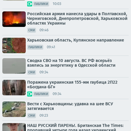
10:03
ПАБЛИКИ
Российская армия нанесла удары в Полтавской,
Черниговской, Днепропетровской, Харьковской
областях Украины
09:46
СМИ
Харьковская область, Купянское направление
09:41
ПАБЛИКИ
Сводка СВО на 10 августа. ВС РФ всерьёз
взялись за энергетику в Одесской области
09:34
СМИ
Поражена украинская 155-мм гаубица 2П22
«Богдана-БГ»
09:34
ПАБЛИКИ
Вести с Харьковщины: удавка на шее ВСУ
затягивается
09:23
СМИ
НАШ РУССКИЙ ПАРЕНЬ!. Британская The Times:
пропавший четыре года назад украинский