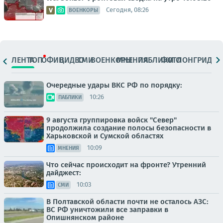
Сегодня, 08:26
ВОЕНКОРЫ
ЛЕНТА
ТОП
ОФИЦ.
ВИДЕО
СМИ
ВОЕНКОРЫ
МНЕНИЯ
ПАБЛИКИ
ФОТО
ЛОНГРИДЫ
Очередные удары ВКС РФ по порядку:
10:26
ПАБЛИКИ
9 августа группировка войск "Север"
продолжила создание полосы безопасности в
Харьковской и Сумской областях
10:09
МНЕНИЯ
Что сейчас происходит на фронте? Утренний
дайджест:
10:03
СМИ
В Полтавской области почти не осталось АЗС:
ВС РФ уничтожили все заправки в
Опишнянском районе