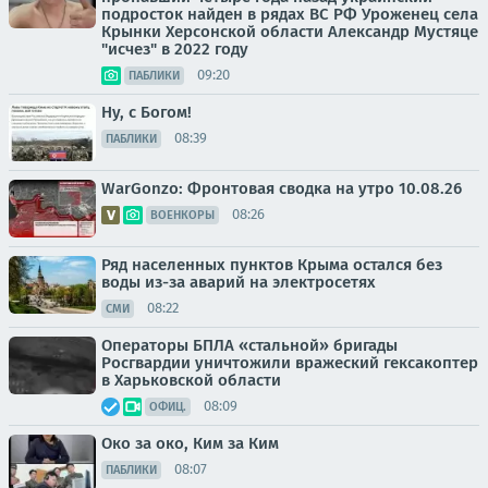
подросток найден в рядах ВС РФ Уроженец села
Крынки Херсонской области Александр Мустяце
"исчез" в 2022 году
09:20
ПАБЛИКИ
Ну, с Богом!
08:39
ПАБЛИКИ
WarGonzo: Фронтовая сводка на утро 10.08.26
08:26
ВОЕНКОРЫ
Ряд населенных пунктов Крыма остался без
воды из-за аварий на электросетях
08:22
СМИ
Операторы БПЛА «стальной» бригады
Росгвардии уничтожили вражеский гексакоптер
в Харьковской области
08:09
ОФИЦ.
Око за око, Ким за Ким
08:07
ПАБЛИКИ